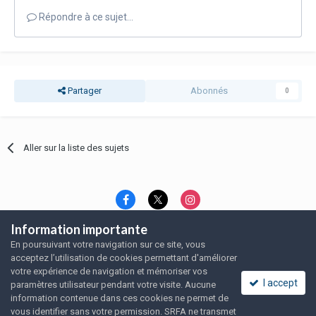
Répondre à ce sujet…
Partager
Abonnés
0
Aller sur la liste des sujets
Information importante
Langue
Thème
Politique de confidentialité
En poursuivant votre navigation sur ce site, vous
Nous contacter
Nous contacter
acceptez l’utilisation de cookies permettant d'améliorer
SRFA, l'association des amoureux du rat domestique
votre expérience de navigation et mémoriser vos
Powered by Invision Community
I accept
paramètres utilisateur pendant votre visite. Aucune
information contenue dans ces cookies ne permet de
vous identifier sans votre permission. SRFA ne transmet