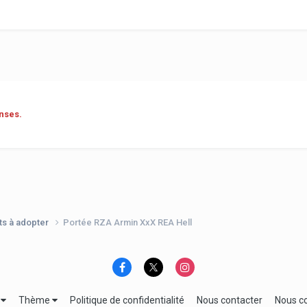
nses.
ts à adopter
Portée RZA Armin XxX REA Hell
e
Thème
Politique de confidentialité
Nous contacter
Nous c