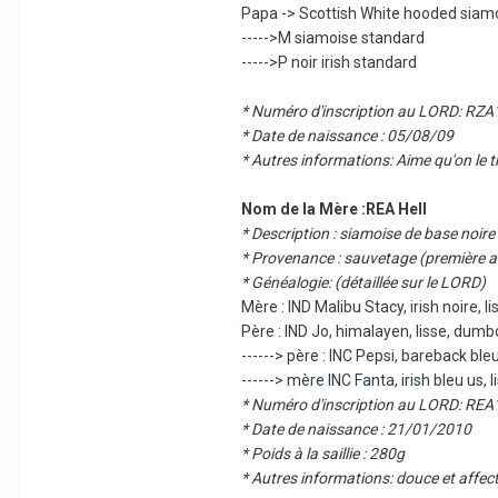
Papa -> Scottish White hooded siamo
----->M siamoise standard
----->P noir irish standard
* Numéro d'inscription au LORD: R
* Date de naissance : 05/08/09
* Autres informations: Aime qu'on le tr
Nom de la Mère :REA Hell
* Description : siamoise de base noire
* Provenance : sauvetage (première a
* Généalogie: (détaillée sur le LORD)
Mère : IND Malibu Stacy, irish noire, l
Père : IND Jo, himalayen, lisse, dumbo
------> père : INC Pepsi, bareback bleu
------> mère INC Fanta, irish bleu us, l
* Numéro d'inscription au LORD: RE
* Date de naissance : 21/01/2010
* Poids à la saillie : 280g
* Autres informations: douce et affect