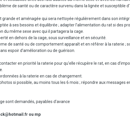
lème de santé ou de caractère survenu dans la lignée et susceptible d’
nt grande et aménagée qui sera nettoyée régulièrement dans son intégra
ptée à ses besoins et équilibrée ; adapter l’alimentation du rat si des
on du même sexe avec qui il partagera la cage.
rté en dehors de la cage, sous surveillance et en sécurité.
lème de santé ou de comportement apparaît et en référer à la raterie ; s
ns espoir d’amélioration ou de guérison.
ontacter en priorité la raterie pour qu’elle récupère le rat, en cas d’imp
e.
oordonnées à la raterie en cas de changement.
photos si possible, au moins tous les 6 mois ; répondre aux messages env
evage sont demandés, payables d’avance
ck@hotmail.fr ou mp