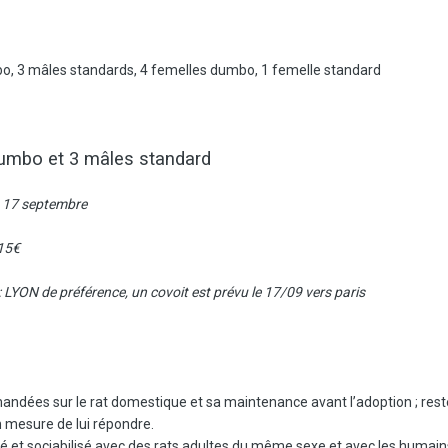
bo, 3 mâles standards, 4 femelles dumbo, 1 femelle standard
dumbo et 3 mâles standard
du 17 septembre
 15€
 LYON de préférence, un covoit est prévu le 17/09 vers paris
andées sur le rat domestique et sa maintenance avant l’adoption ; rester
en mesure de lui répondre.
vré et sociabilisé avec des rats adultes du même sexe et avec les humain