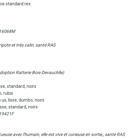
is standard rex
ZA16068M
ipote et très calin; santé RAS
doption Ratterie Bois-Devauchlle)
isse, standard, noirs
, rubis
 us, lisse, dumbo, noirs
isse, standard, noirs
A19421F
ueuse avec l'humain, elle est vive et curieuse en sortie,; santé RAS