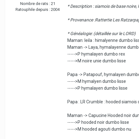
Nombre de rats :
21
* Description : siamois de base noire, 
Ratouphile depuis :
2004
* Provenance :Rattertie Les Ratzarpa
* Généalogie: (détaillée sur le LORD)
Maman: leila : himalyenne dumbo lis
Maman -> Laya, hymalayenne dumbo 
----->P hymalayen dumbo rex
----->M noire unie dumbo lisse
Papa -> Patapouf, hymalayen dumbo l
----->M hymalyen dumbo lisse
----->P hymalayen dumbo lisse
Papa : LR Crumble : hooded siamois d
Maman -> Capucine Hooded noir dumbo
----->P hooded noir dumbo lisse
----->M hooded agouti dumbo nu