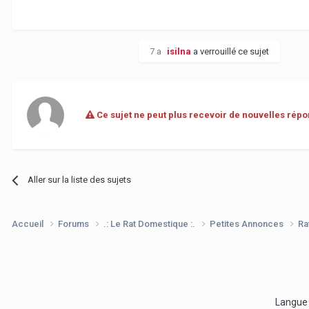
7 a
isilna
a verrouillé ce sujet
Ce sujet ne peut plus recevoir de nouvelles répo
Aller sur la liste des sujets
Accueil
Forums
.: Le Rat Domestique :.
Petites Annonces
Ra
Langu