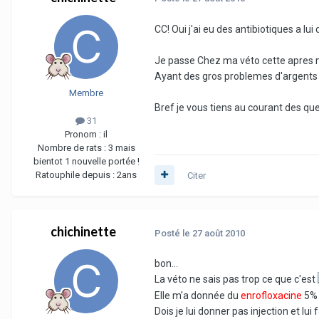
CC! Oui j'ai eu des antibiotiques a lui
Je passe Chez ma véto cette apres mi
Ayant des gros problemes d'argents j'
Membre
Bref je vous tiens au courant des que j
31
Pronom :
il
Nombre de rats :
3 mais
bientot 1 nouvelle portée !
Ratouphile depuis :
2ans
Citer
chichinette
Posté
le 27 août 2010
bon...
La véto ne sais pas trop ce que c'est
Elle m'a donnée du
enrofloxacine
5% 
Dois je lui donner pas injection et lui 