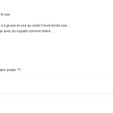
e soir.
l a grossi et vire au violet foncé limite noir...
ge avec du sopalin comme litière ...
faire avaler ??