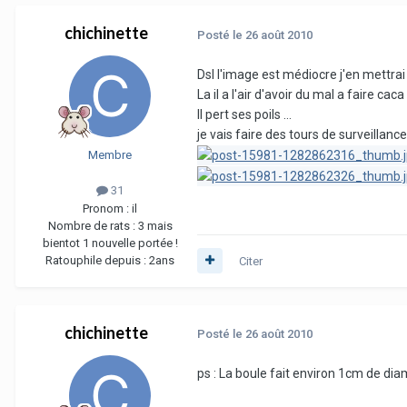
chichinette
Posté
le 26 août 2010
Dsl l'image est médiocre j'en mettrai 
La il a l'air d'avoir du mal a faire ca
Il pert ses poils ...
je vais faire des tours de surveillance
Membre
31
Pronom :
il
Nombre de rats :
3 mais
bientot 1 nouvelle portée !
Ratouphile depuis :
2ans
Citer
chichinette
Posté
le 26 août 2010
ps : La boule fait environ 1cm de di