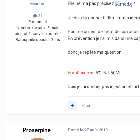
Elle ne ma pas précisez
Membre
31
Je dois lui donner 0.05ml matin idem l
Pronom :
il
Nombre de rats :
3 mais
Pour ce qui est de l'état de son bobo , i
bientot 1 nouvelle portée !
En prévention je l'ai mis dans une ca
Ratouphile depuis :
2ans
donc je répète ma question
Enrofloxacine
5% INJ. 50ML
Dois je lui donner pas injection et lui 
Citer
Proserpine
Posté
le 27 août 2010