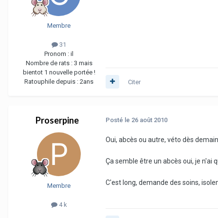
Membre
31
Pronom :
il
Nombre de rats :
3 mais
bientot 1 nouvelle portée !
Ratouphile depuis :
2ans
Citer
Proserpine
Posté
le 26 août 2010
Oui, abcès ou autre, véto dès demain
Ça semble être un abcès oui, je n'ai q
C'est long, demande des soins, isole
Membre
4 k