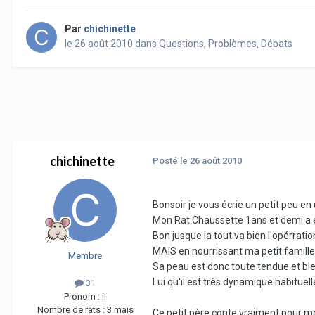
Par
chichinette
le 26 août 2010
dans
Questions, Problèmes, Débats
chichinette
Posté
le 26 août 2010
Bonsoir je vous écrie un petit peu en 
Mon Rat Chaussette 1ans et demi a é
Bon jusque la tout va bien l'opérra
MAIS en nourrissant ma petit famille 
Membre
Sa peau est donc toute tendue et bleu
Lui qu'il est très dynamique habitue
31
Pronom :
il
Nombre de rats :
3 mais
Ce petit père conte vraiment pour mo