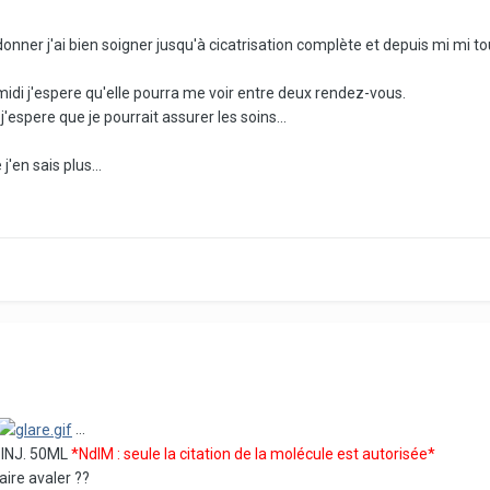
 donner j'ai bien soigner jusqu'à cicatrisation complète et depuis mi mi tou
di j'espere qu'elle pourra me voir entre deux rendez-vous.
espere que je pourrait assurer les soins...
'en sais plus...
...
INJ. 50ML
*NdlM : seule la citation de la molécule est autorisée*
faire avaler ??