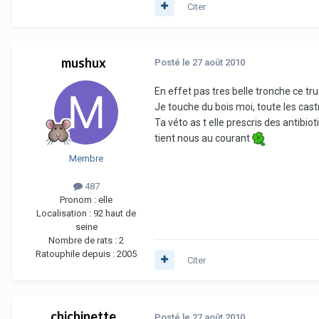
Citer
mushux
Posté
le 27 août 2010
En effet pas tres belle tronche ce tr
Je touche du bois moi, toute les castr
Ta véto as t elle prescris des antibio
tient nous au courant
Membre
487
Pronom :
elle
Localisation :
92 haut de
seine
Nombre de rats :
2
Ratouphile depuis :
2005
Citer
chichinette
Posté
le 27 août 2010