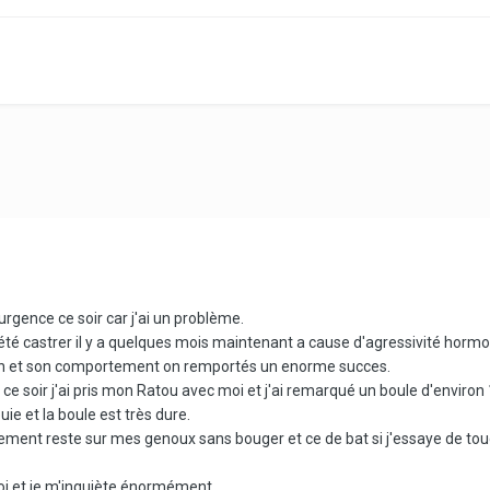
urgence ce soir car j'ai un problème.
té castrer il y a quelques mois maintenant a cause d'agressivité hormo
tion et son comportement on remportés un enorme succes.
ce soir j'ai pris mon Ratou avec moi et j'ai remarqué un boule d'enviro
ie et la boule est très dure.
llement reste sur mes genoux sans bouger et ce de bat si j'essaye de t
i et je m'inquiète énormément ...