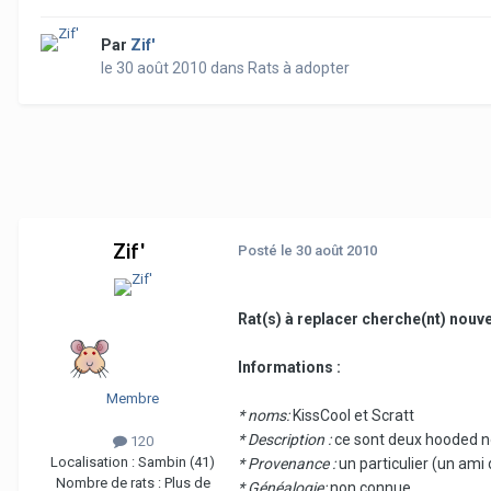
Par
Zif'
le 30 août 2010
dans
Rats à adopter
Zif'
Posté
le 30 août 2010
Rat(s) à replacer cherche(nt) nouve
Informations :
Membre
* noms:
KissCool et Scratt
* Description :
ce sont deux hooded no
120
Localisation :
Sambin (41)
* Provenance :
un particulier (un ami
Nombre de rats :
Plus de
* Généalogie:
non connue