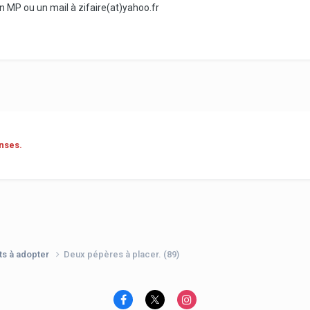
 MP ou un mail à zifaire(at)yahoo.fr
nses.
ts à adopter
Deux pépères à placer. (89)