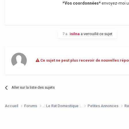
*Vos coordonnées*
envoyez-moi un
7 a
isilna
a verrouillé ce sujet
Ce sujet ne peut plus recevoir de nouvelles répo
Aller sur la liste des sujets
Accueil
Forums
.: Le Rat Domestique :.
Petites Annonces
Ra