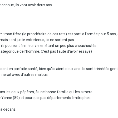
connue, ils vont avoir deux ans.
t :
mon frère (le propriétaire de ces rats) est parti à l'armée pour 5 ans
ais sont juste entretenus, ils ne sortent pas.
ils pourront finir leur vie en étant un peu plus chouchoutés.
 catégorique de l'homme. C'est pas faute d'avoir essayé)
ls sont en parfaite santé, bien qu'ils aient deux ans. Ils sont trèèèèès gen
onnerait avec d'autres malous.
s les deux pépères, à une bonne famille qui les aimera.
:
Yonne (89) et pourquoi pas départements limitrophes.
y a dedans.