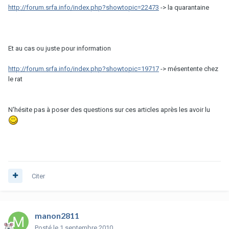
http://forum.srfa.info/index.php?showtopic=22473
-> la quarantaine
Et au cas ou juste pour information
http://forum.srfa.info/index.php?showtopic=19717
-> mésentente chez
le rat
N'hésite pas à poser des questions sur ces articles après les avoir lu
Citer
manon2811
Posté
le 1 septembre 2010