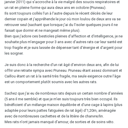
janvier 2011) qui s'accroche à la vie malgré des soucis respiratoires et
un rat en pleine forme qui aura deux ans en octobre (Pruneau).
Ils sont toujours collés l'un à l'autre depuis le récent décès de leur
dernier copain et j'appréhende le jour où mon loulou de deux ans va se
retrouver seul (sachant que lorsque j'ai du l'isoler quelques jours il ne
faisait que dormir et ne mangeait même plus).
Bien que j'adore ces bestioles pleines d'affection et d'intelligence, je ne
souhaite plus m'engager pour 3 ans avec d'autres rats car leur santé est
trop fragile et je suis lassée de dépenser tant d'énergie et d'argent pour
les soigner.
Je suis donc à la recherche d'un rat âgé d'environ deux ans, afin de lui
offrir une retraite sympa avec Pruneau. Pruneau étant assez dominant et
Caillou étant un rat à la santé très fragile, ma seule exigence outre l'âge
est un comportement plutôt soumis avec les autres rats.
Sachez que j'ai eu de nombreux rats depuis un certain nombre d'années
(5 ans il me semble) et que je m'en suis toujours très bien occupé. Ils
bénéficient d'un mélange maison équilibrée et d'une cage à lapins (plus
adaptée pour leurs pattes fatiguées de rat âgé) d'1,20m, aménagée
avec de nombreuses cachettes et de la litière de chanvre/lin.
Mes rats n'ont jamais manqué d'amour, de sorties et de soins véto.