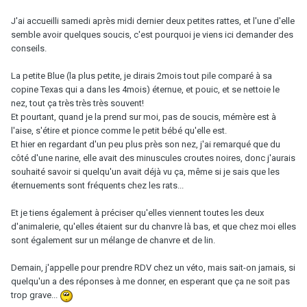
J'ai accueilli samedi après midi dernier deux petites rattes, et l'une d'elle
semble avoir quelques soucis, c'est pourquoi je viens ici demander des
conseils.
La petite Blue (la plus petite, je dirais 2mois tout pile comparé à sa
copine Texas qui a dans les 4mois) éternue, et pouic, et se nettoie le
nez, tout ça très très très souvent!
Et pourtant, quand je la prend sur moi, pas de soucis, mémère est à
l'aise, s'étire et pionce comme le petit bébé qu'elle est.
Et hier en regardant d'un peu plus près son nez, j'ai remarqué que du
côté d'une narine, elle avait des minuscules croutes noires, donc j'aurais
souhaité savoir si quelqu'un avait déjà vu ça, même si je sais que les
éternuements sont fréquents chez les rats...
Et je tiens également à préciser qu'elles viennent toutes les deux
d'animalerie, qu'elles étaient sur du chanvre là bas, et que chez moi elles
sont également sur un mélange de chanvre et de lin.
Demain, j'appelle pour prendre RDV chez un véto, mais sait-on jamais, si
quelqu'un a des réponses à me donner, en esperant que ça ne soit pas
trop grave...