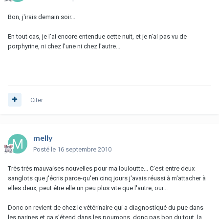
Bon, j'irais demain soir...
En tout cas, je l'ai encore entendue cette nuit, et je n'ai pas vu de
porphyrine, ni chez l'une ni chez l'autre...
Citer
melly
Posté
le 16 septembre 2010
Très très mauvaises nouvelles pour ma louloutte... C'est entre deux
sanglots que j'écris parce-qu'en cinq jours j'avais réussi à m'attacher à
elles deux, peut être elle un peu plus vite que l'autre, oui...
Donc on revient de chez le vétérinaire qui a diagnostiqué du pue dans
les narines et ça s'étend dans les poumons, donc pas bon du tout, la