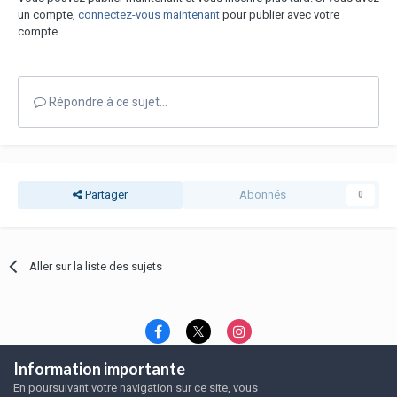
un compte,
connectez-vous maintenant
pour publier avec votre
compte.
Répondre à ce sujet…
Partager
Abonnés
0
Aller sur la liste des sujets
Information importante
Langue
Thème
Politique de confidentialité
En poursuivant votre navigation sur ce site, vous
Nous contacter
Nous contacter