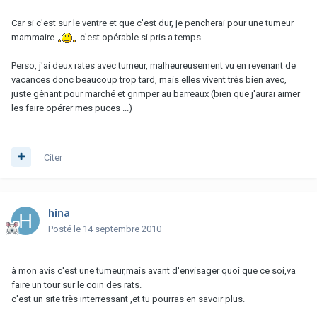
Car si c'est sur le ventre et que c'est dur, je pencherai pour une tumeur
mammaire
c'est opérable si pris a temps.
Perso, j'ai deux rates avec tumeur, malheureusement vu en revenant de
vacances donc beaucoup trop tard, mais elles vivent très bien avec,
juste gênant pour marché et grimper au barreaux (bien que j'aurai aimer
les faire opérer mes puces ...)
Citer
hina
Posté
le 14 septembre 2010
à mon avis c'est une tumeur,mais avant d'envisager quoi que ce soi,va
faire un tour sur le coin des rats.
c'est un site très interressant ,et tu pourras en savoir plus.