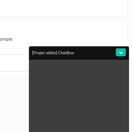
compte.
[Projet vidéo] ChatBox
Toute l’activité