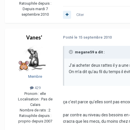
Ratouphile depuis :
Depuis mardi 7
septembre 2010
Citer
Vanes'
Posté
le 15 septembre 2010
megane59 a dit :
J'ai acheter deux rattes il y a un
On m'a dit qu'au fil du temps il é
Membre
429
Pronom :
elle
Localisation :
Pas de
ça c'est parce qu'elles sont pas encor
Calais
Nombre de rats :
2
par contre au niveau des besoins en d
Ratouphile depuis :
proprio depuis 2007
cracra que les mecs, du moins chez mo