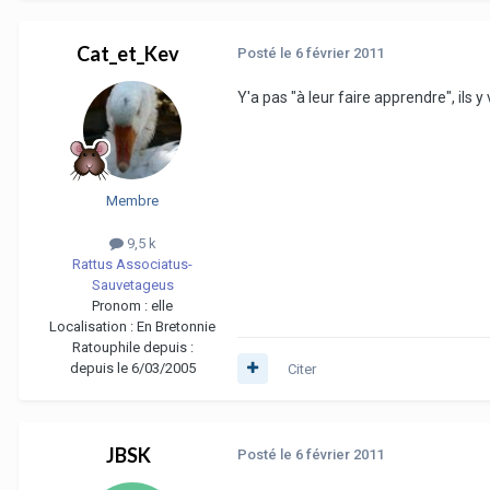
Cat_et_Kev
Posté
le 6 février 2011
Y'a pas "à leur faire apprendre", ils
Membre
9,5 k
Rattus Associatus-
Sauvetageus
Pronom :
elle
Localisation :
En Bretonnie
Ratouphile depuis :
depuis le 6/03/2005
Citer
JBSK
Posté
le 6 février 2011