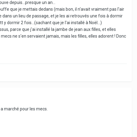
uve depuis...presque un an...
uffe que je mettais dedans (mais bon, il n'avait vraiment pas l'air
e dans un lieu de passage, et je les ai retrouvés une fois à dormir
 dormir 2 fois...(sachant que je l'ai installé à Noël...)
parce que j'ai installé la jambe de jean aux filles, et elles
 mecs ne s'en servaient jamais, mais les filles, elles adorent ! Donc
a a marché pour les mecs.