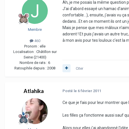
Ah, je me posais la même question p
J'ai d'abord essayé un hamac d'animal
confortable...), ensuite, j'avais vu ç
dedans...Et en ce moment ils ont un jol
Mais je pense que mes mâloux n'aimen
Membre
adorent ! Et puis j'avais un autre tru
à mon avis pour tes louloux c'est la 
460
Pronom :
elle
Localisation :
Châtillon sur
Seine (21400)
Nombre de rats :
6
Ratouphile depuis :
2008
Citer
Atlahika
Posté
le 6 février 2011
Ce que je fais pour leur montrer que
Les filles ça fonctionne aussi sauf que
Alors pour elles j'ai abandonné l'idé