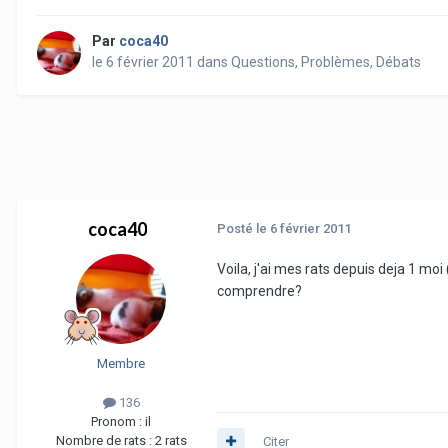
Par
coca40
le 6 février 2011
dans
Questions, Problèmes, Débats
coca40
Posté
le 6 février 2011
Voila, j'ai mes rats depuis deja 1 mo
comprendre?
Membre
136
Pronom :
il
Nombre de rats :
2 rats
Citer