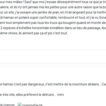
our mes mâles ! Sauf que moi j'essaie désespérément tous ce que je tro
erie, et ils n'y ont jamais mis les pattes pour une autre raison que la bo
a sur un site, j'ai essayé une jambe de jean, en m'arrangeant pour la mettr
i hamac en polaire super confortable, rembourré et tout, et j'ai vu Scratt y
t tout simplement pas tous les trucs qui bougent quand on monte dessus, 
c, 2 espèces d'échelles horizontale installées dans un lieu de passage, les
même chose, ils aiment pas ça et pis c'est tout.
 le hamac c'est pas dangereux, c'est mettre de la nourriture dedans... C
 très vite, elles préfèrent le détruire... :mm:
e du hamac...