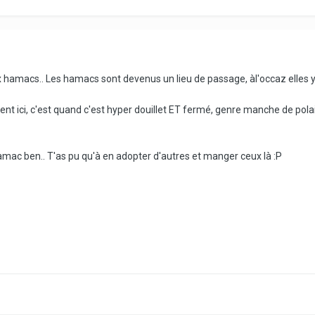
x hamacs.. Les hamacs sont devenus un lieu de passage, àl'occaz elles 
t ici, c'est quand c'est hyper douillet ET fermé, genre manche de polai
hamac ben.. T'as pu qu'à en adopter d'autres et manger ceux là :P