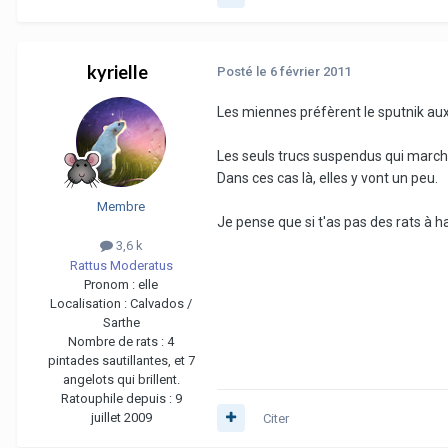
kyrielle
Posté
le 6 février 2011
Les miennes préfèrent le sputnik au
Les seuls trucs suspendus qui marchen
Dans ces cas là, elles y vont un peu.
Membre
Je pense que si t'as pas des rats à 
3,6 k
Rattus Moderatus
Pronom :
elle
Localisation :
Calvados /
Sarthe
Nombre de rats :
4
pintades sautillantes, et 7
angelots qui brillent.
Ratouphile depuis :
9
juillet 2009
Citer