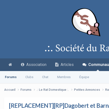
Association
Articles
Communau
Forums
Clubs
Chat
Membres
Équipe
Accueil
Forums
.: Le Rat Domestique :.
Petites Annonces
Ra
[REPLACEMENT][RP]Dagobert et Barnabé, 