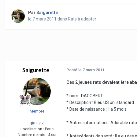
Par
Saigurette
le 7 mars 2011
dans
Rats à adopter
Saigurette
Posté
le 7 mars 2011
Ces 2 jeunes rats devaient être ab
* nom : DAGOBERT
* Description : Bleu US uni standard.
* Date de naissance : Il a 5 mois.
Membre
* Autres informations: Adorable ratou 
1,7 k
Localisation :
Paris
Nombre de rats :
4 sur
* Antécédents de santé : Il a eu des p