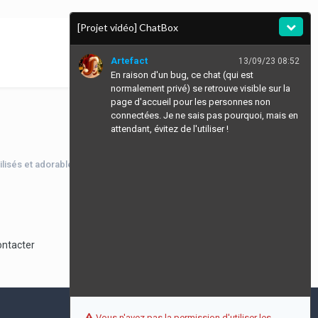
[Projet vidéo] ChatBox
Artefact
13/09/23 08:52
En raison d'un bug, ce chat (qui est
normalement privé) se retrouve visible sur la
page d'accueil pour les personnes non
connectées. Je ne sais pas pourquoi, mais en
attendant, évitez de l'utiliser !
isés et adorables à l'adoption.
Toute l’activité
ontacter
Vous n'avez pas la permission d'utiliser les