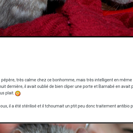
s pépère, très calme chez ce bonhomme, mais très intelligent en même te
nuit dernière, il avait oublié de bien cliper une porte et Barnabé en avait 
s plait.
ux, il a été stérilisé et il tchoumait un ptit peu donc traitement antibio p