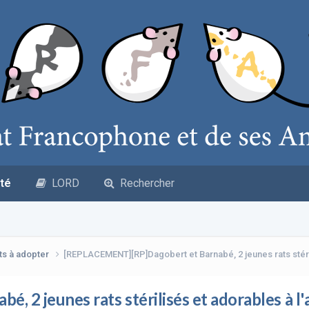
té
LORD
Rechercher
ts à adopter
[REPLACEMENT][RP]Dagobert et Barnabé, 2 jeunes rats stéril
2 jeunes rats stérilisés et adorables à l'