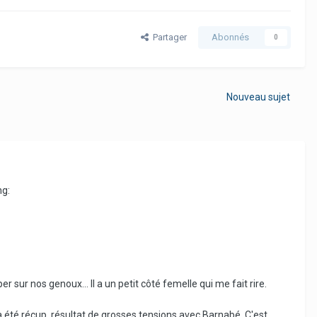
Partager
Abonnés
0
Nouveau sujet
ng:
r sur nos genoux... Il a un petit côté femelle qui me fait rire.
il a été récup, résultat de grosses tensions avec Barnabé. C'est