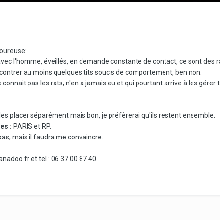
amoureuse:
avec l'homme, éveillés, en demande constante de contact, ce sont des rats 
rencontrer au moins quelques tits soucis de comportement, ben non.
connait pas les rats, n'en a jamais eu et qui pourtant arrive à les gérer t
les placer séparément mais bon, je préfèrerai qu'ils restent ensemble.
es :
PARIS et RP.
as, mais il faudra me convaincre.
adoo.fr et tel : 06 37 00 87 40