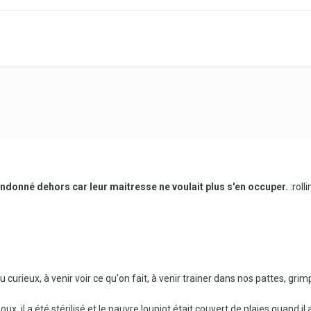
andonné dehors car leur maitresse ne voulait plus s'en occuper.
:rolli
curieux, à venir voir ce qu'on fait, à venir trainer dans nos pattes, grimpe
oux, il a été stérilisé et le pauvre loupiot était couvert de plaies quand 