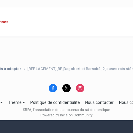
nses.
ts à adopter
[REPLACEMENT][RP]Dagobert et Barnabé, 2 jeunes rats stéril
e
Thème
Politique de confidentialité
Nous contacter
Nous c
SRFA, l'association des amoureux du rat domestique
Powered by Invision Community