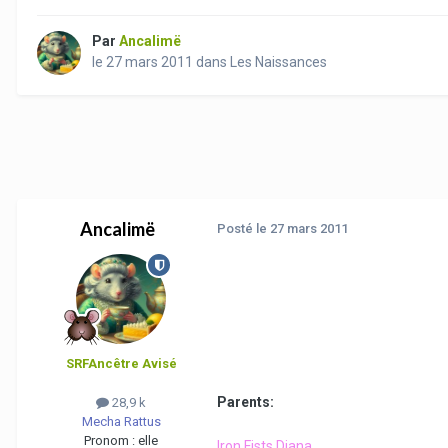
Par
Ancalimë
le 27 mars 2011
dans
Les Naissances
Ancalimë
Posté
le 27 mars 2011
SRFAncêtre Avisé
Parents:
28,9 k
Mecha Rattus
Pronom :
elle
Iron Fists Diana