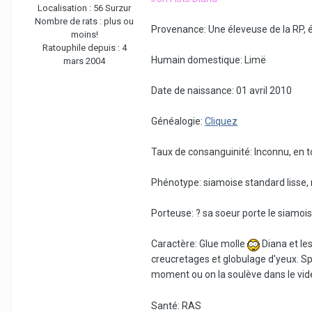
Localisation :
56 Surzur
Nombre de rats :
plus ou
Provenance: Une éleveuse de la RP, é
moins!
Ratouphile depuis :
4
Humain domestique: Limë
mars 2004
Date de naissance: 01 avril 2010
Généalogie:
Cliquez
Taux de consanguinité: Inconnu, en to
Phénotype: siamoise standard lisse,
Porteuse: ? sa soeur porte le siamois, 
Caractère: Glue molle
Diana et les
creucretages et globulage d'yeux. Sp
moment ou on la soulève dans le vid
Santé: RAS