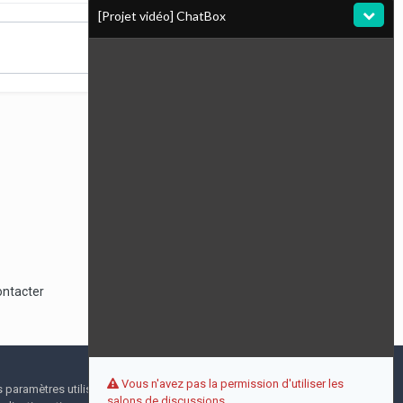
[Projet vidéo] ChatBox
Toute l’activité
ontacter
Vous n'avez pas la permission d'utiliser les
I accept
s paramètres utilisateur pendant votre visite. Aucune
salons de discussions.