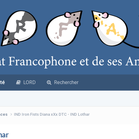
té
LORD
Rechercher
nces
IND Iron Fists Diana xXx DTC - IND Lothar
har