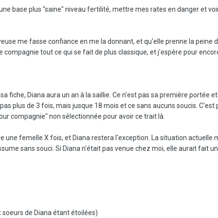
une base plus "saine" niveau fertilité, mettre mes rates en danger et voir
euse me fasse confiance en me la donnant, et qu'elle prenne la peine de 
e compagnie tout ce qui se fait de plus classique, et j'espère pour enco
a fiche, Diana aura un an à la saillie. Ce n'est pas sa première portée et
 pas plus de 3 fois, mais jusque 18 mois et ce sans aucuns soucis. C'est
our compagnie" non sélectionnée pour avoir ce trait là.
e une femelle X fois, et Diana restera l'exception. La situation actuelle m
assume sans souci. Si Diana n'était pas venue chez moi, elle aurait fait 
 soeurs de Diana étant étoilées)