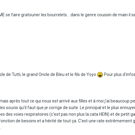
E se faire gratouner les bourrelets... dans le genre coussin de main il se
ncle de Tutti, le grand Oncle de Bleu et le fils de Yoyo
Pour plus d'infos
is après tout ce qui nous est arrivé aux filles et à moi j'ai beaucoup p
s soucis qu'il faut que je corrige de suite. Le principal et le plus ennuye
es des voies respiratoires (c'est pas non plus la cata HEIN) et de petit gab
n fonction de besoins et a hérité de tout ça. C'est une rate extrêmement g
.