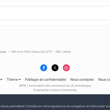
nces
IND Iron Fists Diana xXx DTC - IND Lothar
e
Thème
Politique de confidentialité
Nous contacter
Nous c
SRFA, l'association des amoureux du rat domestique
Powered by Invision Community
 cookies permettant d'améliorer votre expérience de navigation et mémoriser vo