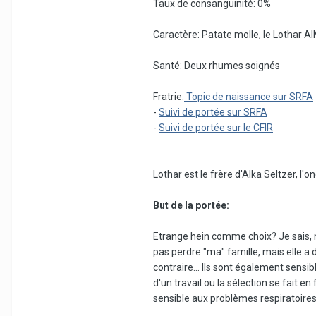
Taux de consanguinité: 0%
Caractère: Patate molle, le Lothar AIM
Santé: Deux rhumes soignés
Fratrie:
Topic de naissance sur SRFA
-
Suivi de portée sur SRFA
-
Suivi de portée sur le CFIR
Lothar est le frère d'Alka Seltzer, l'o
But de la portée:
Etrange hein comme choix? Je sais, ma
pas perdre "ma" famille, mais elle a de
contraire... Ils sont également sensibl
d'un travail ou la sélection se fait e
sensible aux problèmes respiratoires