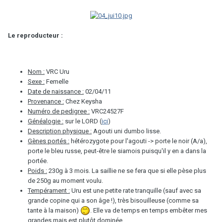
Le reproducteur :
Nom :
VRC Uru
Sexe :
Femelle
Date de naissance :
02/04/11
Provenance :
Chez Keysha
Numéro de pedigree :
VRC24527F
Généalogie :
sur le LORD (
ici
)
Description physique :
Agouti uni dumbo lisse.
Gènes portés :
hétérozygote pour l'agouti -> porte le noir (A/a),
porte le bleu russe, peut-être le siamois puisqu'il y en a dans la
portée.
Poids :
230g à 3 mois. La saillie ne se fera que si elle pèse plus
de 250g au moment voulu.
Tempérament :
Uru est une petite rate tranquille (sauf avec sa
grande copine qui a son âge !), très bisouilleuse (comme sa
tante à la maison)
. Elle va de temps en temps embêter mes
grandes mais est plutôt dominée.