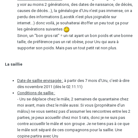
y voir au moins 2 générations, des dates de naissance, de décès,
causes de décès...), la généalogie d'Uru n'est pas immense, on a
perdu des informations (Laostik n'est plus joignable sur
internet...) donc voilà, je souhaiterai étoffer un peu tout ça pour
les générations suivantes
Sinon, un "bon gros rat" = un rat ayant un bon poids et une bonne
taille, de préférence pas un rat obèse, pour Uru qui aura à
supporter son poids. Mais pas un tout petit rat non plus.
La saillie
Date de saillie envisagée :
à partir des 7 mois d'Uru, c'est-à-dire
dès novembre 2011 (dès le 02.11.11)
Conditions de saillie :
- Uru se déplace chez le mâle, 2 semaines de quarantaine chez
moi avant, mais chez le mâle aussi. Si vous (propriétaire d'un
mâlou) ne vous sentez pas d'assumer les rencontres entre les 2
parties, je peux accueillir chez moi 5 rats, donc je ne suis pas
contre accueillir le mâle et son groupe. Je ne tiens pas à ce que
le mâle soit séparé de ces compagnons pour la saillie. Une
copine partira avec Uru