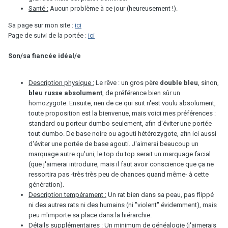
Santé :
Aucun problème à ce jour (heureusement !).
Sa page sur mon site :
ici
Page de suivi de la portée :
ici
Son/sa fiancée idéal/e
Description physique :
Le rêve : un gros père
double bleu
, sinon,
bleu russe absolument
, de préférence bien sûr un
homozygote. Ensuite, rien de ce qui suit n'est voulu absolument,
toute proposition est la bienvenue, mais voici mes préférences :
standard ou porteur dumbo seulement, afin d'éviter une portée
tout dumbo. De base noire ou agouti hétérozygote, afin ici aussi
d'éviter une portée de base agouti. J'aimerai beaucoup un
marquage autre qu'uni, le top du top serait un marquage facial
(que j'aimerai introduire, mais il faut avoir conscience que ça ne
ressortira pas -très très peu de chances quand même- à cette
génération).
Description tempérament :
Un rat bien dans sa peau, pas flippé
ni des autres rats ni des humains (ni "violent" évidemment), mais
peu m'importe sa place dans la hiérarchie.
Détails supplémentaires :
Un minimum de généalogie (j'aimerais