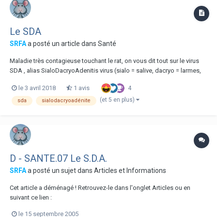
Le SDA
SRFA
a posté un article dans
Santé
Maladie très contagieuse touchant le rat, on vous dit tout sur le virus
SDA , alias SialoDacryoAdenitis virus (sialo = salive, dacryo = larmes,
adeno = ganglion) Le SDA est un coronavirus (qui touche l’ARN
4
le 3 avril 2018
1 avis
cellulaire) qui a pour effet un affaiblissement important du système
immunitaire. (N...
(et 5 en plus)
sda
sialodacryoadénite
D - SANTE.07 Le S.D.A.
SRFA
a posté un sujet dans
Articles et Informations
Cet article a déménagé ! Retrouvez-le dans l'onglet Articles ou en
suivant ce lien :
le 15 septembre 2005