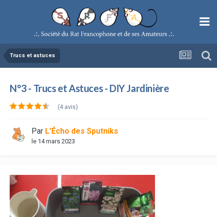
Trucs et astuces
N°3 - Trucs et Astuces - DIY Jardinière
(4 avis)
Par
L'Écho des Sputniks
le 14 mars 2023