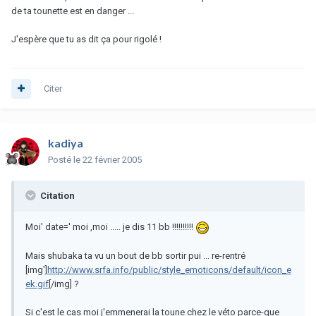
de ta tounette est en danger ...
J'espère que tu as dit ça pour rigolé !
Citer
kadiya
Posté
le 22 février 2005
Citation
Moi' date=' moi ,moi ..... je dis 11 bb !!!!!!!!!!
Mais shubaka ta vu un bout de bb sortir pui ... re-rentré
[img']
http://www.srfa.info/public/style_emoticons/default/icon_e
ek.gif
[/img] ?
Si c'est le cas moi j'emmenerai la toune chez le véto parce-que