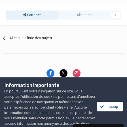
Partager
Abonnés
0
Aller sur la liste des sujets
Information importante
Langue
Thème
Politique de confidentialité
En poursuivant votre navigation sur ce site, vous
Nous contacter
Nous contacter
acceptez l’utilisation de cookies permettant d'améliorer
SRFA, l'association des amoureux du rat domestique
votre expérience de navigation et mémoriser vos
Powered by Invision Community
I accept
paramètres utilisateur pendant votre visite. Aucune
information contenue dans ces cookies ne permet de
vous identifier sans votre permission. SRFA ne transmet
aucune information non anonyme à des applications