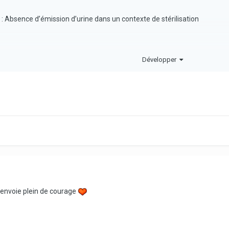
: Absence d’émission d’urine dans un contexte de stérilisation
Développer
rge chirurgicale chez le vétérinaire traitant pour exérèse d’une tumeur
sous antibiotiques, anti-inflammatoire et tramadol. Bon état général vend
e, aucune urine visualisée dans la cage. N’aurait pas pu uriner ailleurs
.
appétit motivant un gavage par la propriétaire. Semble légèrement abat
 vif et alerte. Muqueuses rosées. Abdomen distendue mais souple et no
et fréquence cardiaque >250 bpm),. Normotherme (36.6°C). Plaie propr
 : - Echographie ciblée en urgence (abdominale AFAST) : absence d’ép
e t'envoie plein de courage
ical ou d’anurie chez un rat femelle de 1 an. Aucun critère de gravité 
érinaire traitant le plus tôt possible pour effectuer d’autres explorati