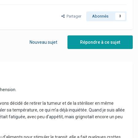
Partager
Abonnés
3
Nouveau sujet
Répondre à ce sujet
éhension.
ns décidé de retirer la tumeur et de la stériliser en même
ler sa température, ce qui m’a déjà inquiétée. Quand je suis allée
était fatiguée, avec peu d’appétit, mais grignotait encore un peu
’aliments pour stimuler le transit, elle a fait quelques crottes,