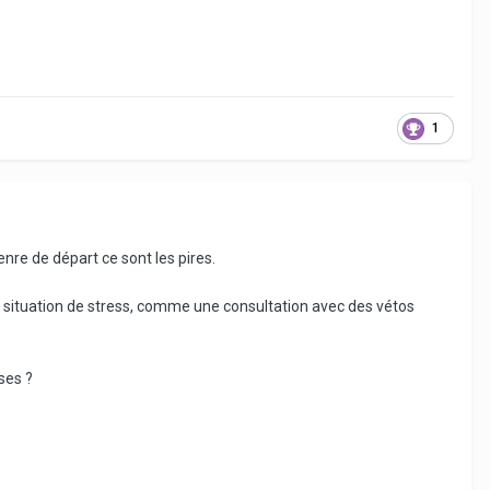
osition pour tout renseignement complémentaire
1
enre de départ ce sont les pires.
e situation de stress, comme une consultation avec des vétos
ses ?