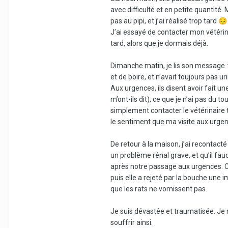
avec difficulté et en petite quantité.
pas au pipi, et j’ai réalisé trop tard
😔
J’ai essayé de contacter mon vétérin
tard, alors que je dormais déjà.
Dimanche matin, je lis son message : 
et de boire, et n’avait toujours pas ur
Aux urgences, ils disent avoir fait u
m’ont-ils dit), ce que je n’ai pas du t
simplement contacter le vétérinaire tr
le sentiment que ma visite aux urgenc
De retour à la maison, j’ai recontacté
un problème rénal grave, et qu’il fa
après notre passage aux urgences. C’
puis elle a rejeté par la bouche une
que les rats ne vomissent pas.
Je suis dévastée et traumatisée. Je re
souffrir ainsi.