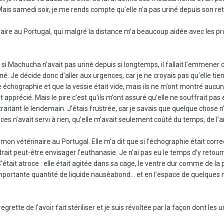
 Mais samedi soir, je me rends compte qu’elle n’a pas uriné depuis son ret
aire au Portugal, qui malgré la distance m’a beaucoup aidée avec les p
si Machucha n’avait pas uriné depuis si longtemps, il fallait l’emmener d
iné. Je décide donc d’aller aux urgences, car je ne croyais pas qu’elle tiend
ne échographie et que la vessie était vide, mais ils ne m’ont montré aucu
out apprécié. Mais le pire c'est qu'ils m’ont assuré qu’elle ne souffrait pas
aitant le lendemain. J’étais frustrée, car je savais que quelque chose n’al
es n’avait servi à rien, qu’elle m’avait seulement coûté du temps, de l’
 mon vétérinaire au Portugal. Elle m’a dit que si l’échographie était corr
udrait peut-être envisager l’euthanasie. Je n’ai pas eu le temps d’y ret
était atroce : elle était agitée dans sa cage, le ventre dur comme de la
 importante quantité de liquide nauséabond… et en l’espace de quelques 
grette de l’avoir fait stériliser et je suis révoltée par la façon dont le