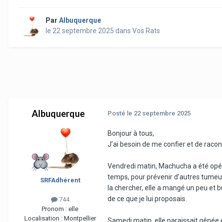
Par
Albuquerque
le 22 septembre 2025
dans
Vos Rats
Albuquerque
Posté
le 22 septembre 2025
Bonjour à tous,
J’ai besoin de me confier et de raco
Vendredi matin, Machucha a été opér
temps, pour prévenir d’autres tumeurs
SRFAdhérent
la chercher, elle a mangé un peu et b
de ce que je lui proposais.
744
Pronom :
elle
Localisation :
Montpellier
Samedi matin, elle paraissait gênée e