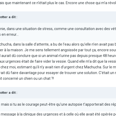
s que maintenant ce n’était plus le cas. Encore une chose qui m’a révol
otter
a dit :
gonie, dans une situation de stress, comme une consultation avec des vé
en erreur...
achucha, dans la salle d’attente, a bu de l’eau alors qu’elle n’en avait
rer à la maison. Je me sens tellement angoissée par tout ça, encore sous 
 aurait dû conclure que si un animal n’urine pas depuis presque 48 heure
ux urgences était de faire vider la vessie. Quand elle m’a dit que la vessi
hez moi, estimant qu’il n’y avait rien d’urgent chez Machucha. Sur le mo
urait dû faire davantage pour essayer de trouver une solution. C’était un 
ait concerné un chien ou un chat ?!
otter
a dit :
d mais si tu as le courage peut-être qu'une autopsie t'apporterait des r
message à la clinique des urgences et à celle où elle avait été opérée po