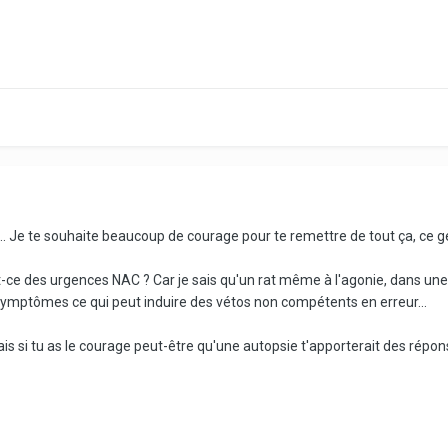
ts à l’identique. Merci pour votre confiance, nous restons à votre disp
es... Je te souhaite beaucoup de courage pour te remettre de tout ça, ce g
t-ce des urgences NAC ? Car je sais qu'un rat même à l'agonie, dans un
symptômes ce qui peut induire des vétos non compétents en erreur...
ais si tu as le courage peut-être qu'une autopsie t'apporterait des répon