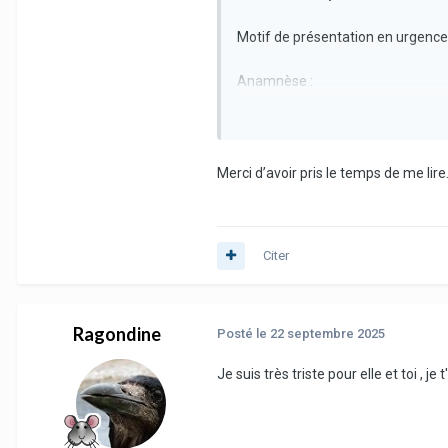
Motif de présentation en urgence 
Anamnèse :
Vendredi 19/09 prise en cha
Retour au domicile le soir 
Depuis le retour au domicil
Merci d’avoir pris le temps de me lire
selles normales. Baisse d’
Aucun antécédent
Citer
Examen clinique général : Animal
(fréquence respiratoire 60 mpm 
la plaie
Ragondine
Posté
le 22 septembre 2025
Examens complémentaires réalisés
plein
Je suis très triste pour elle et toi , j
Conclusion : Absence de globe vés
recommandation de consulter le vét