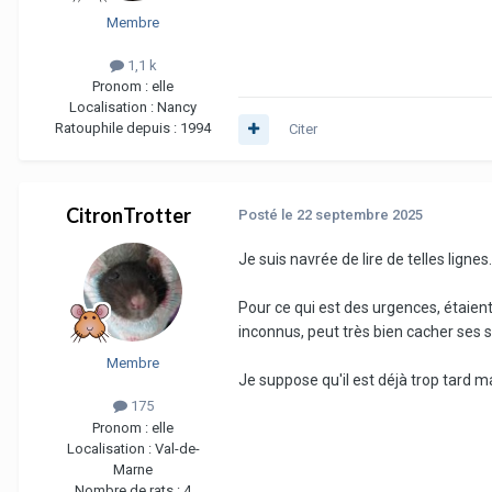
besoin). Poursuivre les traitemen
Membre
1,1 k
Pronom :
elle
Localisation :
Nancy
Ratouphile depuis :
1994
Citer
CitronTrotter
Posté
le 22 septembre 2025
Je suis navrée de lire de telles lign
Pour ce qui est des urgences, étaien
inconnus, peut très bien cacher ses 
Membre
Je suppose qu'il est déjà trop tard m
175
Pronom :
elle
Localisation :
Val-de-
Marne
Nombre de rats :
4