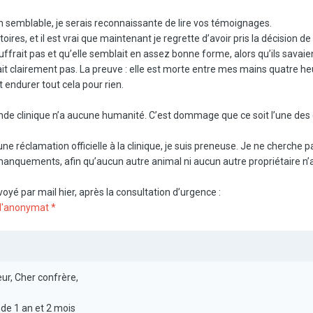
on semblable, je serais reconnaissante de lire vos témoignages.
ires, et il est vrai que maintenant je regrette d’avoir pris la décision de 
rait pas et qu’elle semblait en assez bonne forme, alors qu’ils savaient
lait clairement pas. La preuve : elle est morte entre mes mains quatre h
t endurer tout cela pour rien.
nde clinique n’a aucune humanité. C’est dommage que ce soit l’une des 
une réclamation officielle à la clinique, je suis preneuse. Je ne cherch
manquements, afin qu’aucun autre animal ni aucun autre propriétaire n’
oyé par mail hier, après la consultation d’urgence :
e l'anonymat *
ur, Cher confrère,
e 1 an et 2 mois