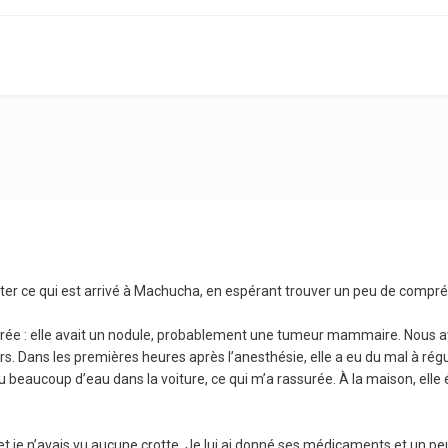
nter ce qui est arrivé à Machucha, en espérant trouver un peu de compr
ée : elle avait un nodule, probablement une tumeur mammaire. Nous avo
. Dans les premières heures après l’anesthésie, elle a eu du mal à régu
u beaucoup d’eau dans la voiture, ce qui m’a rassurée. À la maison, elle 
t je n’avais vu aucune crotte. Je lui ai donné ses médicaments et un peu d