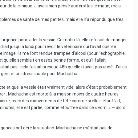
our de la clinique. J’avais bien pensé aux crottes le matin, mais
roblèmes de santé de mes petites, mais elle n’a répondu que très
’urgence pour vider la vessie. Ce matin-là, elle refusait de manger
rait jusqu’à lundi pour revoir le vétérinaire qui l’avait opérée.
ne image. Ils me l’ont rendue trempée d’alcool (pour l’échographie,
 et qu’elle semblait en assez bonne forme, et qu’il fallait
lait pas : cela faisait presque 48h qu’elle n’avait pas uriné. J’ai eu
argent et un stress inutile pour Machucha.
ecte et que la vessie était vraiment vide, alors c’était probablement
ourner : Machucha est morte à la maison moins de quatre heures
 pierre, avec des mouvements de tête comme si elle s’étouffait,
minutes, elle est partie, comme étouffée dans ce « vomi » — alors
s urgences ont géré la situation. Machucha ne méritait pas de