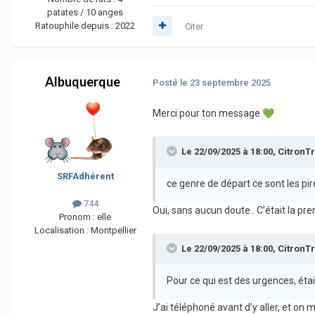
patates / 10 anges
Ratouphile depuis :
2022
Citer
Albuquerque
Posté
le 23 septembre 2025
Merci pour ton message
💚
Le 22/09/2025 à 18:00,
CitronTr
SRFAdhérent
ce genre de départ ce sont les pir
744
Oui, sans aucun doute.. C’était la pr
Pronom :
elle
Localisation :
Montpellier
Le 22/09/2025 à 18:00,
CitronTr
Pour ce qui est des urgences, ét
J’ai téléphoné avant d’y aller, et on m