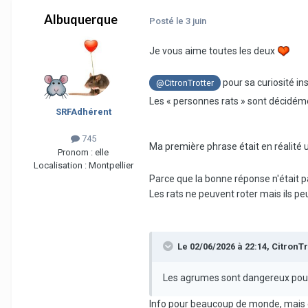
Albuquerque
Posté
le 3 juin
Je vous aime toutes les deux
pour sa curiosité i
@CitronTrotter
Les « personnes rats » sont décidém
SRFAdhérent
745
Ma première phrase était en réalité 
Pronom :
elle
Localisation :
Montpellier
Parce que la bonne réponse n'était pas 
Les rats ne peuvent roter mais ils p
Le 02/06/2026 à 22:14,
CitronTr
Les agrumes sont dangereux pour 
Info pour beaucoup de monde, mais en 