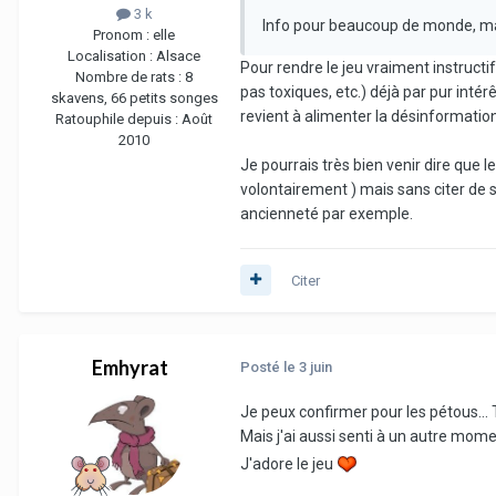
3 k
Info pour beaucoup de monde, mais
Pronom :
elle
Localisation :
Alsace
Pour rendre le jeu vraiment instructi
Nombre de rats :
8
pas toxiques, etc.) déjà par pur intér
skavens, 66 petits songes
revient à alimenter la désinformatio
Ratouphile depuis :
Août
2010
Je pourrais très bien venir dire que 
volontairement ) mais sans citer de s
ancienneté par exemple.
Citer
Emhyrat
Posté
le 3 juin
Je peux confirmer pour les pétous...
Mais j'ai aussi senti à un autre mom
J'adore le jeu