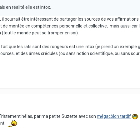
 en réalité elle est intox.
f, il pourrait être intéressant de partager les sources de vos affirmatio
êt de montée en compétences personnelle et collective, mais aussi car là, f
n (tout le monde peut se tromper en soi).
le fait que les rats sont des rongeurs est une intox (je prend un exempl
ources, et des âmes crédules (ou sans notion scientifique, ou sans source
 Tristement hélas, par ma petite Suzette avec son
mégacôlon tardif
ent