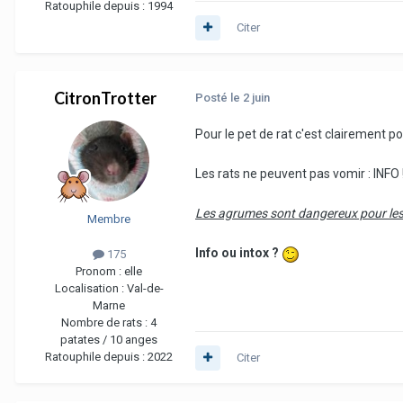
Ratouphile depuis :
1994
Citer
CitronTrotter
Posté
le 2 juin
Pour le pet de rat c'est clairement p
Les rats ne peuvent pas vomir : INFO
Les agrumes sont dangereux pour les
Membre
Info ou intox ?
175
Pronom :
elle
Localisation :
Val-de-
Marne
Nombre de rats :
4
patates / 10 anges
Ratouphile depuis :
2022
Citer