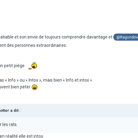
nsatiable et son envie de toujours comprendre davantage et
@Ragondin
ent des personnes extraordinaires.
un petit piège
« Info » ou « Intox », mais bien « Info et intox ».
euvent bien péter
otter
a dit :
les rats.
réalité elle est intox.