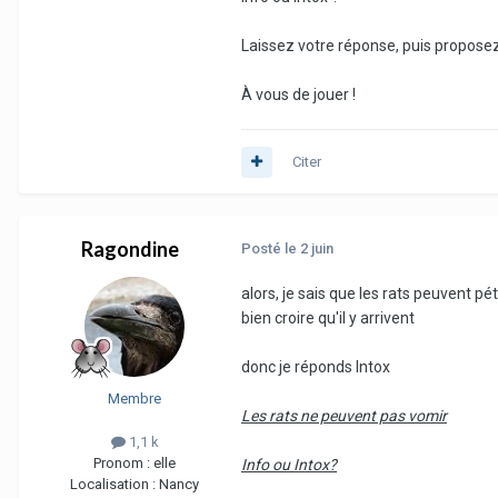
Laissez votre réponse, puis proposez à
À vous de jouer !
Citer
Ragondine
Posté
le 2 juin
alors, je sais que les rats peuvent pét
bien croire qu'il y arrivent
donc je réponds Intox
Membre
Les rats ne peuvent pas vomir
1,1 k
Pronom :
elle
Info ou Intox?
Localisation :
Nancy