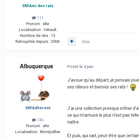
SRFAmi des rats
111
Pronom :
elle
Localisation :
Hérault
Nombre de rats :
13
Ratouphile depuis :
2006
Citer
Albuquerque
Posté
le 4 juin
J'avoue qu'au départ, je pensais jou
ses râleurs et biensûr ses rats !
SRFAdhérent
J'ai une collection presque infinie d
ce qui m'amuse le plus n'est pas tell
745
naître.
Pronom :
elle
Localisation :
Montpellier
Et puis, qui sait, peut-être que cert