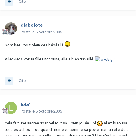
Citer
diabolote
Posté
le 5 octobre 2005
Sont beau tout plein ces bébés là
.
Aller viens voir ta fille Pitchoune, elle a bien travaillé.
Citer
lola*
Posté
le 5 octobre 2005
cela fait une sacrée ribanbel tout sà....bien jouée !!lol
allez bisousa
tout les petios....roo quand meme vu comme sà povre maman elle doit
pas avoir une minute a elle....moi ma derniere a eu 3 bbs c'est sur c'est