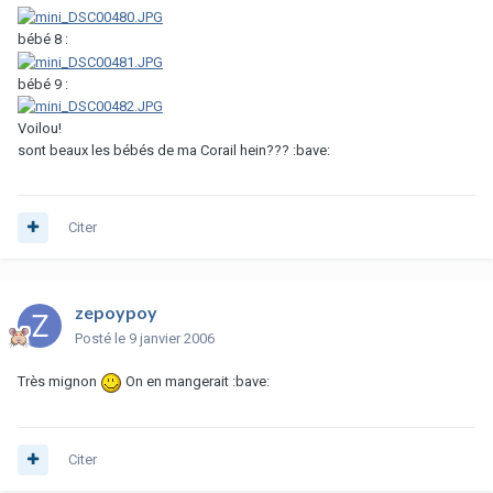
bébé 8 :
bébé 9 :
Voilou!
sont beaux les bébés de ma Corail hein??? :bave:
Citer
zepoypoy
Posté
le 9 janvier 2006
Très mignon
On en mangerait :bave:
Citer