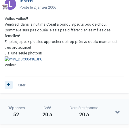
lostris
Posté
le 2 janvier 2006
Voilou voilou!!
Vendredi dans la nuit ma Corail a pondu 9 petits bou de chou!
Comme je suis pas douée je sais pas différencier les mâles des
femelles!
En plus je peux plus les approcher de trop près vu que la maman est
très protectrice!
J'ai une seule photos!!
Voilou!
Citer
Réponses
Créé
Dernière réponse
52
20 a
20 a