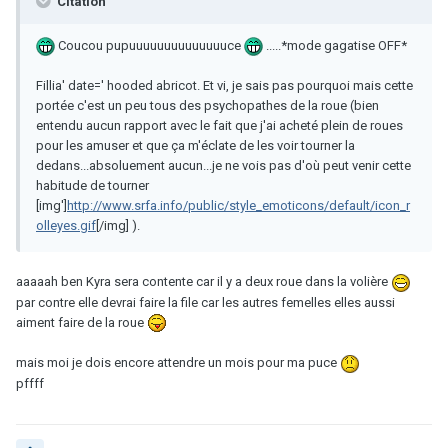
Citation
Coucou pupuuuuuuuuuuuuuuce
.....*mode gagatise OFF*
Fillia' date=' hooded abricot. Et vi, je sais pas pourquoi mais cette
portée c'est un peu tous des psychopathes de la roue (bien
entendu aucun rapport avec le fait que j'ai acheté plein de roues
pour les amuser et que ça m'éclate de les voir tourner la
dedans...absoluement aucun...je ne vois pas d'où peut venir cette
habitude de tourner
[img']
http://www.srfa.info/public/style_emoticons/default/icon_r
olleyes.gif
[/img] ).
aaaaah ben Kyra sera contente car il y a deux roue dans la volière
par contre elle devrai faire la file car les autres femelles elles aussi
aiment faire de la roue
mais moi je dois encore attendre un mois pour ma puce
pffff