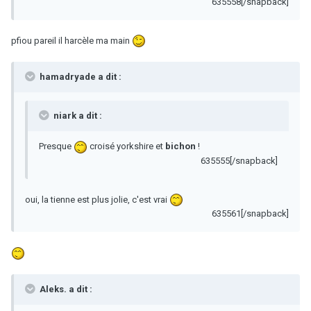
635558[/snapback]
pfiou pareil il harcèle ma main
hamadryade a dit :
niark a dit :
Presque
croisé yorkshire et
bichon
!
635555[/snapback]
oui, la tienne est plus jolie, c'est vrai
635561[/snapback]
Aleks. a dit :