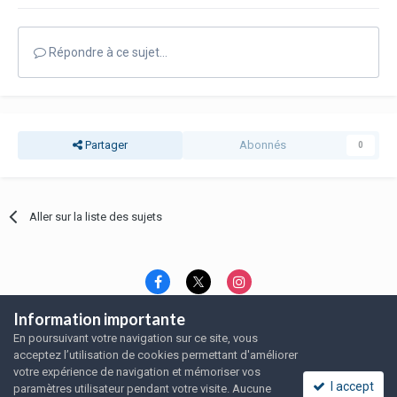
Répondre à ce sujet…
Partager
Abonnés
0
Aller sur la liste des sujets
Information importante
Langue
Thème
Politique de confidentialité
En poursuivant votre navigation sur ce site, vous
Nous contacter
Nous contacter
acceptez l’utilisation de cookies permettant d'améliorer
SRFA, l'association des amoureux du rat domestique
votre expérience de navigation et mémoriser vos
Powered by Invision Community
I accept
paramètres utilisateur pendant votre visite. Aucune