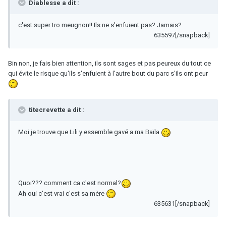
Diablesse a dit :
c'est super tro meugnon!! Ils ne s'enfuient pas? Jamais?
635597[/snapback]
Bin non, je fais bien attention, ils sont sages et pas peureux du tout ce
qui évite le risque qu'ils s'enfuient à l'autre bout du parc s'ils ont peur
titecrevette a dit :
Moi je trouve que Lili y essemble gavé a ma Baïla
Quoi??? comment ca c'est normal?
Ah oui c'est vrai c'est sa mère
635631[/snapback]