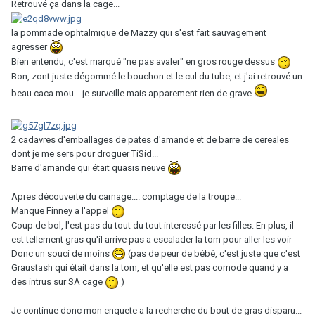
Retrouvé ça dans la cage...
la pommade ophtalmique de Mazzy qui s'est fait sauvagement
agresser
Bien entendu, c'est marqué "ne pas avaler" en gros rouge dessus
Bon, zont juste dégommé le bouchon et le cul du tube, et j'ai retrouvé un
beau caca mou... je surveille mais apparement rien de grave
2 cadavres d'emballages de pates d'amande et de barre de cereales
dont je me sers pour droguer TiSid...
Barre d'amande qui était quasis neuve
Apres découverte du carnage.... comptage de la troupe...
Manque Finney a l'appel
Coup de bol, l'est pas du tout du tout interessé par les filles. En plus, il
est tellement gras qu'il arrive pas a escalader la tom pour aller les voir
Donc un souci de moins
(pas de peur de bébé, c'est juste que c'est
Graustash qui était dans la tom, et qu'elle est pas comode quand y a
des intrus sur SA cage
)
Je continue donc mon enquete a la recherche du bout de gras disparu...