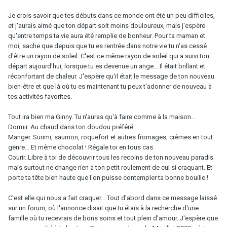
Je crois savoir que tes débuts dans ce monde ont été un peu difficiles,
et j'aurais aimé que ton départ soit moins douloureux, mais j'espère
qu'entre temps ta vie aura été remplie de bonheur. Pour ta maman et
moi, sache que depuis que tu es rentrée dans notre vie tu n'as cessé
d'être un rayon de soleil. C'est ce même rayon de soleil qui a suivi ton
départ aujourd'hui, lorsque tu es devenue un ange... Il était brillant et
réconfortant de chaleur. J'espère qu'il était le message de ton nouveau
bien-être et que là où tu es maintenant tu peux t'adonner de nouveau à
tes activités favorites.
Tout ira bien ma Ginny. Tu n'auras qu'à faire comme à la maison...
Dormir. Au chaud dans ton doudou préféré.
Manger. Surimi, saumon, roquefort et autres fromages, crèmes en tout
genre... Et même chocolat ! Régale toi en tous cas.
Courir. Libre à toi de découvrir tous les recoins de ton nouveau paradis
mais surtout ne change rien à ton petit roulement de cul si craquant. Et
porte ta tête bien haute que l'on puisse contempler ta bonne bouille !
C'est elle qui nous a fait craquer... Tout d'abord dans ce message laissé
sur un forum, où l'annonce disait que tu étais à la recherche d'une
famille où tu recevrais de bons soins et tout plein d'amour. J'espère que