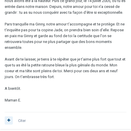
nous avons été à la hauteur. Puis ce grand jour, le 14 juillet 2005, où tu es
entrée dans notre maison. Depuis, notre amour pour toi n'a cessé de
grandir : tu as su nous conquérir avec ta façon d'être si exceptionnelle.
Pars tranquille ma Ginny, notre amour t'accompagne et te protège. Et ne
t'inquiète pas pour ta copine Jade, on prendra bien soin d'elle. Repose
en paix ma Ginny et garde au fond de toi la certitude que l'on se
retrouvera toutes pour ne plus partager que des bons moments
ensemble.
Avant de te laisser, je tiens à te répéter que je t'aime plus fort que tout et
que tu as été la petite ratoune bleue la plus géniale du monde. Mon
coeur et ma tête sont pleins de toi. Merci pour ces deux ans et neuf
jours. On t'embrasse très fort.
A bientôt.
Maman E.
Citer