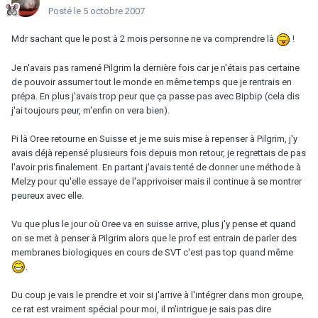
Posté
le 5 octobre 2007
Mdr sachant que le post à 2 mois personne ne va comprendre là
!
Je n'avais pas ramené Pilgrim la dernière fois car je n'étais pas certaine
de pouvoir assumer tout le monde en même temps que je rentrais en
prépa. En plus j'avais trop peur que ça passe pas avec Bipbip (cela dis
j'ai toujours peur, m'enfin on vera bien).
Pi là Oree retourne en Suisse et je me suis mise à repenser à Pilgrim, j'y
avais déjà repensé plusieurs fois depuis mon retour, je regrettais de pas
l'avoir pris finalement. En partant j'avais tenté de donner une méthode à
Melzy pour qu'elle essaye de l'apprivoiser mais il continue à se montrer
peureux avec elle.
Vu que plus le jour où Oree va en suisse arrive, plus j'y pense et quand
on se met à penser à Pilgrim alors que le prof est entrain de parler des
membranes biologiques en cours de SVT c'est pas top quand même
.
Du coup je vais le prendre et voir si j'arrive à l'intégrer dans mon groupe,
ce rat est vraiment spécial pour moi, il m'intrigue je sais pas dire