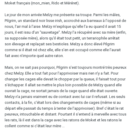
Moket français (mon_mien, Rido et Méréret).
Le jour de mon arrivée Melzy me présente sa troupe. Parmi les mâles,
Pilgrim, un standard noir lisse irish, accroché aux barreaux à l'opposé de
nous, l'air mal à l'aise. Melzy m'explique qu'elle l'a eu quand il avait 15
jours, il est issu d'un "sauvetage". Melzy l'a récupéré avec sa mère (enfin,
sa supposée mère), alors qu'il était tout petit, un terrariophile arrêtait
son élevage et replaçait ses bestioles. Melzy a donc élevé Pilgrim
comme si il était né chez elle, elle s'en est occupé comme elle l'aurait
fait avec n'importe quel autre raton.
Mais, on ne sait pas pourquoi, Pilgrim s'est toujours montré très peureux
chez Melzy. Elle a tout fait pour l'apprivoiser mais rien n'y a fait. Pour
changer les cages elle devait le chopper par la queue, il faisait tout pour
s'échapper. Il allait se mettre le plus loin possible de Melzy quand elle
ouvrait la cage, ne sortait jamais de la cage quand elle était ouverte.
Melzy n'a jamais vraiment eu de contact avec lui car il refusait. Les seuls
contacts, à la fin, c'était lors des changements de cages (même si au
départ elle passait du temps à tenter de l'apprivoiser). Bref c'était le rat
peureux, intouchable et distant. Pourtant il s'entend à merveille avec tous
les rats, là il est dans la cage avec les ratons de Moket et les ratons le
collent comme si c'était leur mère ...