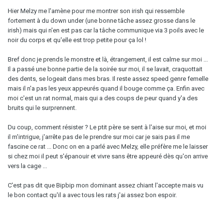
Hier Melzy me l'amène pour me montrer son irish qui ressemble
fortement à du down under (une bonne tâche assez grosse dans le
irish) mais qui n'en est pas car la tâche communique via 3 poils avec le
noir du corps et qu'elle est trop petite pour ça lol !
Bref donc je prends le monstre et là, étrangement, il est calme sur moi ...
Il a passé une bonne partie de la soirée sur moi, il se lavait, craquottait
des dents, se logeait dans mes bras. Il reste assez speed genre femelle
mais il n'a pas les yeux appeurés quand il bouge comme ça. Enfin avec
moi c'est un rat normal, mais qui a des coups de peur quand y'a des
bruits qui le surprennent.
Du coup, comment résister ? Le ptit père se sent à l'aise sur moi, et moi
il m'intrigue, j'arrête pas de le prendre sur moi car je sais pas il me
fascine ce rat ... Donc on en a parlé avec Melzy, elle préfère me le laisser
si chez moi il peut s'épanouir et vivre sans être appeuré dès qu'on arrive
vers la cage ...
C'est pas dit que Bipbip mon dominant assez chiant l'accepte mais vu
le bon contact qu'il a avec tous les rats j'ai assez bon espoir.