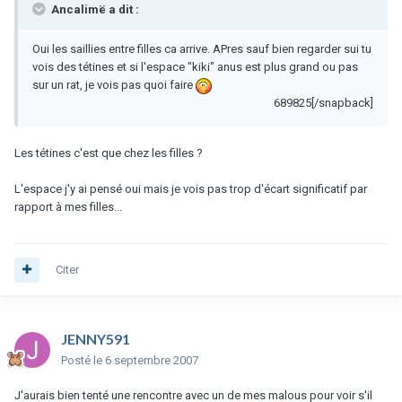
Ancalimë a dit :
Oui les saillies entre filles ca arrive. APres sauf bien regarder sui tu
vois des tétines et si l'espace "kiki" anus est plus grand ou pas
sur un rat, je vois pas quoi faire
689825[/snapback]
Les tétines c'est que chez les filles ?
L'espace j'y ai pensé oui mais je vois pas trop d'écart significatif par
rapport à mes filles...
Citer
JENNY591
Posté
le 6 septembre 2007
J'aurais bien tenté une rencontre avec un de mes malous pour voir s'il