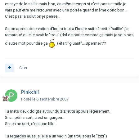
essaye de la saillir mais bon, en même temps si c'est pas un mâle je
vais peut etre me retrouver avec une portée quand même donc bon...
C'est pas la solution je pense...
Sinon après observation d'Indira tout à l'heure suite à cette "saillie" j'ai
remarqué qu'elle avait le "trou" (dsl de parler comme ça mais je vois pas
d'autre mot pour dire ça
) était "gluant"... Sperme???
Citer
Pinkchii
Posté
le 6 septembre 2007
Tu mets deux doigts autour du zizi et tu appuis légèrement.
Si un pénis sort, c'est un garçon.
Si rien ne sort, c'est une fille.
Tu regardes aussi si elle a un vagin (un trou sous le "zizi")