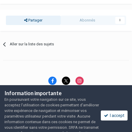
Partager
Abonnés
0
Aller sur la liste des sujets
Information importante
Langue
Thème
Politique de confidentialité
En poursuivant votre navigation sur ce site, vous
Nous contacter
Nous contacter
acceptez l’utilisation de cookies permettant d'améliorer
SRFA, l'association des amoureux du rat domestique
votre expérience de navigation et mémoriser vos
Powered by Invision Community
I accept
paramètres utilisateur pendant votre visite. Aucune
information contenue dans ces cookies ne permet de
vous identifier sans votre permission. SRFA ne transmet