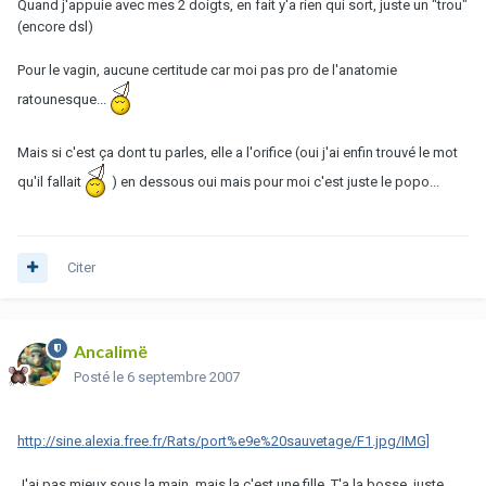
Quand j'appuie avec mes 2 doigts, en fait y'a rien qui sort, juste un "trou"
(encore dsl)
Pour le vagin, aucune certitude car moi pas pro de l'anatomie
ratounesque...
Mais si c'est ça dont tu parles, elle a l'orifice (oui j'ai enfin trouvé le mot
qu'il fallait
) en dessous oui mais pour moi c'est juste le popo...
Citer
Ancalimë
Posté
le 6 septembre 2007
http://sine.alexia.free.fr/Rats/port%e9e%20sauvetage/F1.jpg/IMG]
J'ai pas mieux sous la main, mais la c'est une fille. T'a la bosse, juste