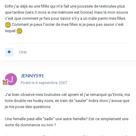
Enfin j'ai déjà eu une fifille qui m'a fait une poussée de testicules plus
que tardive (vers 3 mois si me mémoire est bonne) mais là mon soucis
c'est que comment je fais pour savoir s'il y a un mâle parmi mes filles
Comment je peux l'isoler de mes filles si je peux pas savoir c'est
lequel
Citer
JENNY591
Posté
le 6 septembre 2007
J'ai bien observé mes louloutes cet aprem et j'ai remarqué qu'Enola, ma
tiote double rex husky noire, en train de "sauter" Indira donc j'avoue que
je me pose des questions.
Une femelle peut-elle "saillir" une autre femelle? Est-ce simplement une
sorte de dominance ou non ?