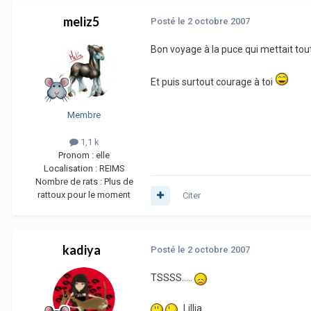
meliz5
Posté
le 2 octobre 2007
Bon voyage à la puce qui mettait tout 
Et puis surtout courage à toi
Membre
1,1 k
Pronom :
elle
Localisation :
REIMS
Nombre de rats :
Plus de
rattoux pour le moment
Citer
kadiya
Posté
le 2 octobre 2007
TSSSS.....
Lillia