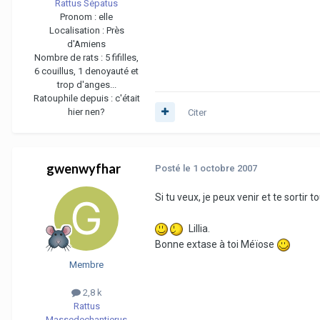
Rattus Sépatus
Pronom :
elle
Localisation :
Près
d'Amiens
Nombre de rats :
5 fifilles,
6 couillus, 1 denoyauté et
trop d'anges...
Ratouphile depuis :
c'était
hier nen?
Citer
gwenwyfhar
Posté
le 1 octobre 2007
Si tu veux, je peux venir et te sorti
Lillia.
Bonne extase à toi Méïose
Membre
2,8 k
Rattus
Massedechantierus