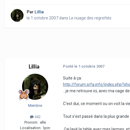
Par
Lillia
le 1 octobre 2007
dans
Le nuage des regrettés
Lillia
Posté
le 1 octobre 2007
Suite à ça:
http://forum.srfa.info/index.php?s
...je me retrouve ici, avec ma cage de
C'est dur, ce moment ou on voit la vie
Membre
Tout s'est passé dans la plus grande
442
Pronom :
elle
Localisation :
lyon
J'ai lavé la table avec mes larmes, et