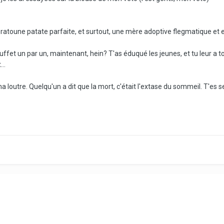
e ratoune patate parfaite, et surtout, une mère adoptive flegmatique et e
buffet un par un, maintenant, hein? T'as éduqué les jeunes, et tu leur a t
..
a loutre. Quelqu'un a dit que la mort, c'était l'extase du sommeil. T'es se