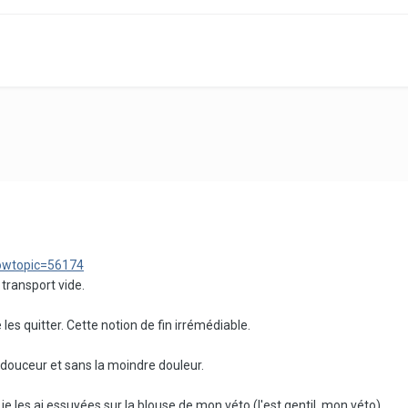
howtopic=56174
 transport vide.
 les quitter. Cette notion de fin irrémédiable.
 douceur et sans la moindre douleur.
 je les ai essuyées sur la blouse de mon véto (l'est gentil, mon véto)