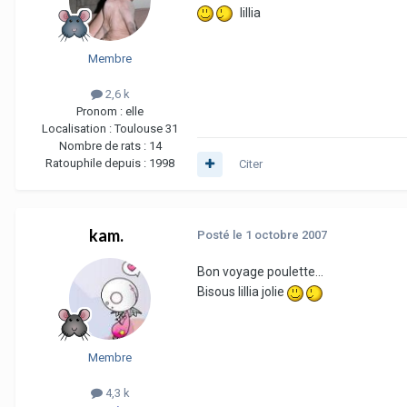
lillia
Membre
2,6 k
Pronom :
elle
Localisation :
Toulouse 31
Nombre de rats :
14
Ratouphile depuis :
1998
Citer
kam.
Posté
le 1 octobre 2007
Bon voyage poulette...
Bisous lillia jolie
Membre
4,3 k