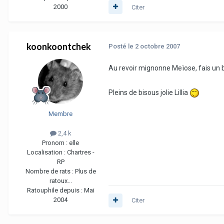
2000
Citer
koonkoontchek
Posté
le 2 octobre 2007
Au revoir mignonne Meïose, fais un b
Pleins de bisous jolie Lillia
Membre
2,4 k
Pronom :
elle
Localisation :
Chartres -
RP
Nombre de rats :
Plus de
ratoux...
Ratouphile depuis :
Mai
2004
Citer