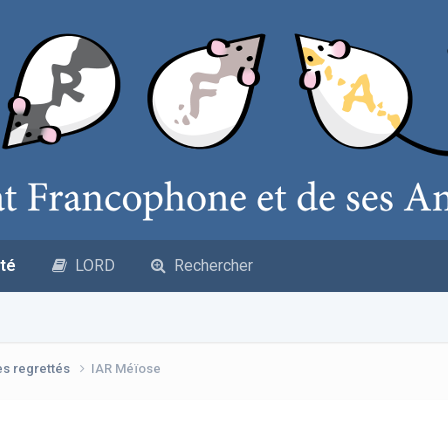
té
LORD
Rechercher
es regrettés
IAR Méïose