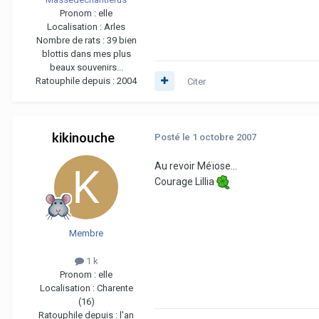
Pronom :
elle
Localisation :
Arles
Nombre de rats :
39 bien
blottis dans mes plus
beaux souvenirs...
Ratouphile depuis :
2004
Citer
kikinouche
Posté
le 1 octobre 2007
Au revoir Méïose...
Courage Lillia
Membre
1 k
Pronom :
elle
Localisation :
Charente
(16)
Ratouphile depuis :
l'an