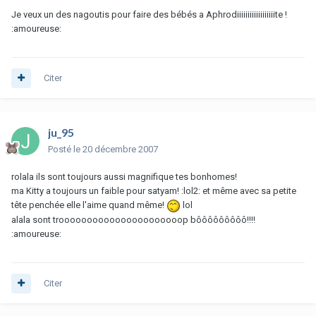
Je veux un des nagoutis pour faire des bébés a Aphrodiiiiiiiiiiiiiiiiiite !
:amoureuse:
Citer
ju_95
Posté
le 20 décembre 2007
rolala ils sont toujours aussi magnifique tes bonhomes!
ma Kitty a toujours un faible pour satyam! :lol2: et même avec sa petite
tête penchée elle l'aime quand même!
lol
alala sont troooooooooooooooooooooop bôôôôôôôôô!!!!
:amoureuse:
Citer