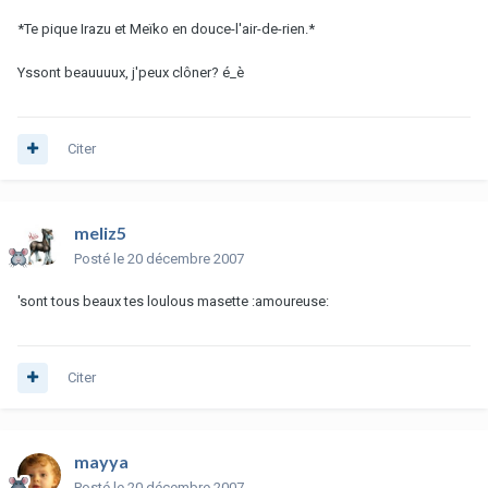
*Te pique Irazu et Meïko en douce-l'air-de-rien.*
Yssont beauuuux, j'peux clôner? é_è
Citer
meliz5
Posté
le 20 décembre 2007
'sont tous beaux tes loulous masette :amoureuse:
Citer
mayya
Posté
le 20 décembre 2007