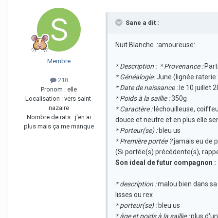
Sane a dit :
Nuit Blanche :amoureuse:
Membre
* Description :
* Provenance :
Parti
* Généalogie:
June (lignée raterie
218
* Date de naissance :
le 10 juillet 
Pronom :
elle
* Poids à la saillie :
350g
Localisation :
vers saint-
nazaire
* Caractère :
léchouilleuse, coiffe
Nombre de rats :
j'en ai
douce et neutre et en plus elle se
plus mais ça me manque
* Porteur(se) :
bleu us
* Première portée ?
jamais eu de 
(Si portée(s) précédente(s), rappe
Son ideal de futur compagnon :
* description :
malou bien dans sa t
lisses ou rex
* porteur(se) :
bleu us
* âge et poids à la saillie :
plus d'un