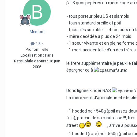
j'ai 3 gros pépères du meme age au c
- tous porteur bleu US et siamois
- tous standard oreille et poil
- tous très sociable !!! et toujours 
Membre
- mère décédée a plus de 24 mois
- 1 soeur vivante et en pleine forme 
2,3 k
Pronom :
elle
- 1 mort accidentelle d'un des frères
Localisation :
Paris
Ratouphile depuis :
16 juin
le frère supplémentaire je peux le fai
2006
épargner celà
Donc lignée kinder RAS
La mère vient d'animalerie et été bl
- 1 hooded noir 540g (poil assez dou
fois), proche de sa maitresse !!!, trè
street
, arrive à pousse
- 1 hooded (raté) noir 560g (poil un pe