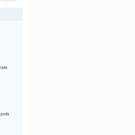
 rate
poils