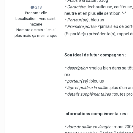
* Poids à la saillie :
350g
* Caractère :
léchouilleuse, coiffeuse
218
Pronom :
elle
neutre et en plus elle sent bon ^-^
Localisation :
vers saint-
* Porteur(se) :
bleu us
nazaire
* Première portée ?
jamais eu de por
Nombre de rats :
j'en ai
(Si portée(s) précédente(s), rappel d
plus mais ça me manque
Son ideal de futur compagnon :
* description :
malou bien dans sa tête
rex
* porteur(se) :
bleu us
* âge et poids à la saillie :
plus d'un an
* details supplémentaires :
toutes pro
Informations complémentaires :
* date de saillie envisagée :
mars 200