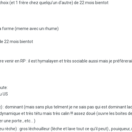
hoix (et 1 frère chez quelqu'un d'autre) de 22 mois bientot
eu la forme (meme avec un rhume)
de 22 mois bientot
re venir en RP : il est hymalayen et très sociable aussi mais je préfèrerais
eu US
x) : dominant (mais sans plus telment je ne sais pas qui est dominant l
s dynamique et très tétu mais très calin !!! assez doué (ouvre les boites de
r une porte , etc... )
u rèche) : gros léchouilleur (lèche et lave tout ce qu'il peut) , pouiqueur,