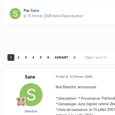
Par
Sane
le 15 février 2008
dans
Reproduction
1
2
3
4
5
6
SUIVANT
Page 1 sur 6
Sane
Posté
le 15 février 2008
Nuit Blanche :amoureuse:
* Description :
* Provenance :
Particul
* Généalogie:
June (lignée raterie 2bk
* Date de naissance :
le 10 juillet 200
Membre