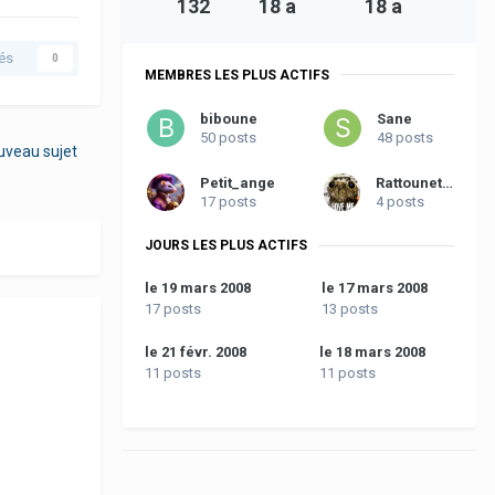
132
18 a
18 a
és
0
MEMBRES LES PLUS ACTIFS
biboune
Sane
50 posts
48 posts
uveau sujet
Petit_ange
Rattounette
17 posts
4 posts
JOURS LES PLUS ACTIFS
le 19 mars 2008
le 17 mars 2008
17 posts
13 posts
le 21 févr. 2008
le 18 mars 2008
11 posts
11 posts