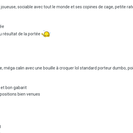
, joueuse, sociable avec tout le monde et ses copines de cage, petite ra
tée
u résultat de la portée
, méga calin avec une bouille à croquer lol standard porteur dumbo, poil
 et bon gabarit
positions bien venues
8