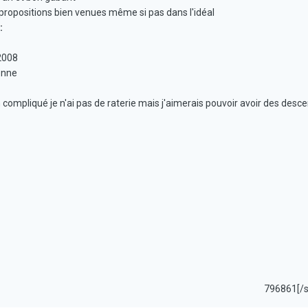
propositions bien venues même si pas dans l'idéal
:
2008
enne
n compliqué je n'ai pas de raterie mais j'aimerais pouvoir avoir des desc
796861[/