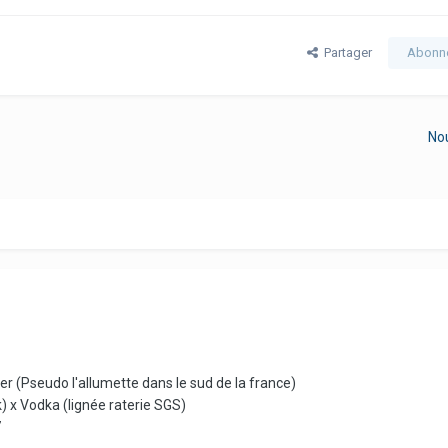
Partager
Abonn
No
ier (Pseudo l'allumette dans le sud de la france)
) x Vodka (lignée raterie SGS)
7