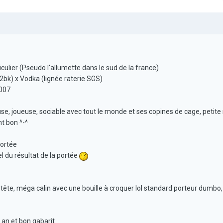
culier (Pseudo l'allumette dans le sud de la france)
 2bk) x Vodka (lignée raterie SGS)
2007
use, joueuse, sociable avec tout le monde et ses copines de cage, petite
nt bon ^-^
portée
l du résultat de la portée
ête, méga calin avec une bouille à croquer lol standard porteur dumbo, 
 an et bon gabarit