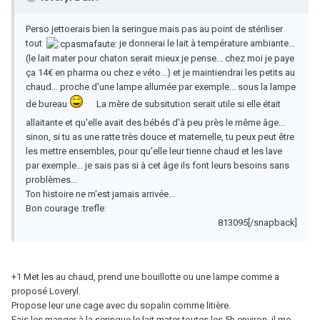
Perso jettoerais bien la seringue mais pas au point de stériliser
tout
je donnerai le lait à température ambiante...
(le lait mater pour chaton serait mieux je pense... chez moi je paye
ça 14€ en pharma ou chez e véto...) et je maintiendrai les petits au
chaud... proche d'une lampe allumée par exemple... sous la lampe
de bureau
La mère de subsitution serait utile si elle était
allaitante et qu'elle avait des bébés d'à peu près le même âge...
sinon, si tu as une ratte très douce et maternelle, tu peux peut être
les mettre ensembles, pour qu'elle leur tienne chaud et les lave
par exemple... je sais pas si à cet âge ils font leurs besoins sans
problèmes...
Ton histoire ne m'est jamais arrivée...
Bon courage :trefle:
813095[/snapback]
+1 Met les au chaud, prend une bouillotte ou une lampe comme a
proposé Loveryl.
Propose leur une cage avec du sopalin comme litière.
Fais les manger à la seringue le lait mater toutes les 5h environ, il me