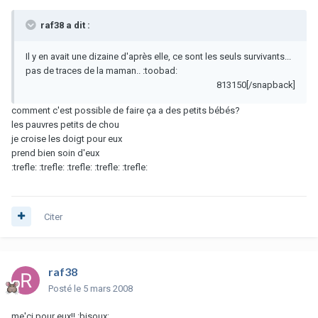
raf38 a dit :
Il y en avait une dizaine d'après elle, ce sont les seuls survivants...
pas de traces de la maman.. :toobad:
813150[/snapback]
comment c'est possible de faire ça a des petits bébés?
les pauvres petits de chou
je croise les doigt pour eux
prend bien soin d'eux
:trefle: :trefle: :trefle: :trefle: :trefle:
Citer
raf38
Posté
le 5 mars 2008
me'ci pour eux!! :bisoux: