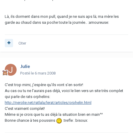
Là, ils dorment dans mon pull, quand je ne suis aps là; ma mère les
garde au chaud dans sa poche toute la journée.. :amoureuse:
Citer
Julie
Posté
le 6 mars 2008
C'est trop mimi, j'espère qu'ils vont s'en sortir!
Au cas ou tu ne l'aurais pas déjà, voici le lien vers un site très complet
qui parle de rats orphelins:
http://nerolie.net/ratlala/lerat/articles/orphelin.html
C'est vraiment complet!
Même si je crois que tu as déjà la situation bien en main^^
Bonne chance à tes poussins
:trefle: :bisoux: