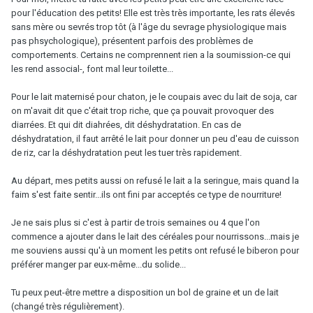
pour l'éducation des petits! Elle est très très importante, les rats élevés
sans mère ou sevrés trop tôt (à l'âge du sevrage physiologique mais
pas phsychologique), présentent parfois des problèmes de
comportements. Certains ne comprennent rien a la soumission-ce qui
les rend associal-, font mal leur toilette...
Pour le lait maternisé pour chaton, je le coupais avec du lait de soja, car
on m'avait dit que c'était trop riche, que ça pouvait provoquer des
diarrées. Et qui dit diahrées, dit déshydratation. En cas de
déshydratation, il faut arrêté le lait pour donner un peu d'eau de cuisson
de riz, car la déshydratation peut les tuer très rapidement.
Au départ, mes petits aussi on refusé le lait a la seringue, mais quand la
faim s'est faite sentir...ils ont fini par acceptés ce type de nourriture!
Je ne sais plus si c'est à partir de trois semaines ou 4 que l'on
commence a ajouter dans le lait des céréales pour nourrissons...mais je
me souviens aussi qu'à un moment les petits ont refusé le biberon pour
préférer manger par eux-même...du solide...
Tu peux peut-être mettre a disposition un bol de graine et un de lait
(changé très régulièrement).