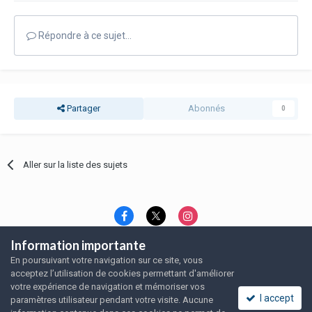
Répondre à ce sujet…
Partager
Abonnés
0
Aller sur la liste des sujets
Information importante
Langue
Thème
Politique de confidentialité
En poursuivant votre navigation sur ce site, vous
Nous contacter
Nous contacter
acceptez l’utilisation de cookies permettant d'améliorer
SRFA, l'association des amoureux du rat domestique
votre expérience de navigation et mémoriser vos
Powered by Invision Community
I accept
paramètres utilisateur pendant votre visite. Aucune