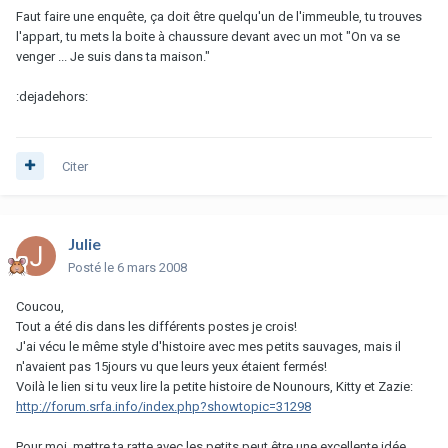
Faut faire une enquête, ça doit être quelqu'un de l'immeuble, tu trouves
l'appart, tu mets la boite à chaussure devant avec un mot "On va se
venger ... Je suis dans ta maison."
:dejadehors:
Citer
Julie
Posté
le 6 mars 2008
Coucou,
Tout a été dis dans les différents postes je crois!
J'ai vécu le même style d'histoire avec mes petits sauvages, mais il
n'avaient pas 15jours vu que leurs yeux étaient fermés!
Voilà le lien si tu veux lire la petite histoire de Nounours, Kitty et Zazie:
http://forum.srfa.info/index.php?showtopic=31298
Pour moi, mettre ta ratte avec les petits peut être une excellente idée