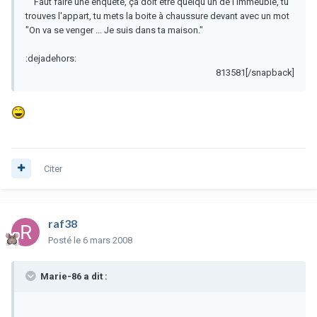
Faut faire une enquête, ça doit être quelqu'un de l'immeuble, tu
trouves l'appart, tu mets la boite à chaussure devant avec un mot
"On va se venger ... Je suis dans ta maison."
:dejadehors:
813581[/snapback]
Citer
raf38
Posté
le 6 mars 2008
Marie-86 a dit :