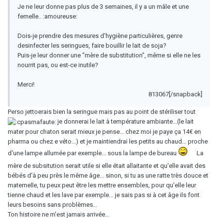
Je ne leur donne pas plus de 3 semaines, il y a un mâle et une
femelle.. :amoureuse:
Dois-je prendre des mesures d'hygiène particulières, genre
desinfecter les seringues, faire bouillir le lait de soja?
Puis-je leur donner une "mère de substitution", même si elle ne les
nourrit pas, ou est-ce inutile?
Merci!
813067[/snapback]
Perso jettoerais bien la seringue mais pas au point de stériliser tout
je donnerai le lait à température ambiante...(le lait
mater pour chaton serait mieux je pense... chez moi je paye ça 14€ en
pharma ou chez e véto...) et je maintiendrai les petits au chaud... proche
d'une lampe allumée par exemple... sous la lampe de bureau
La
mère de subsitution serait utile si elle était allaitante et qu'elle avait des
bébés d'à peu près le même âge... sinon, si tu as une ratte très douce et
maternelle, tu peux peut être les mettre ensembles, pour qu'elle leur
tienne chaud et les lave par exemple... je sais pas si à cet âge ils font
leurs besoins sans problèmes...
Ton histoire ne m'est jamais arrivée...