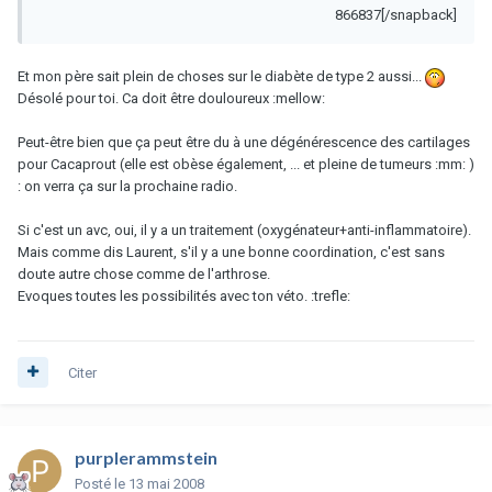
866837[/snapback]
Et mon père sait plein de choses sur le diabète de type 2 aussi...
Désolé pour toi. Ca doit être douloureux :mellow:
Peut-être bien que ça peut être du à une dégénérescence des cartilages
pour Cacaprout (elle est obèse également, ... et pleine de tumeurs :mm: )
: on verra ça sur la prochaine radio.
Si c'est un avc, oui, il y a un traitement (oxygénateur+anti-inflammatoire).
Mais comme dis Laurent, s'il y a une bonne coordination, c'est sans
doute autre chose comme de l'arthrose.
Evoques toutes les possibilités avec ton véto. :trefle:
Citer
purplerammstein
Posté
le 13 mai 2008