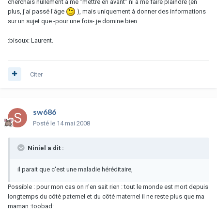
cherchais nullement à me "mettre en avant" ni à me faire plaindre (en
plus, j'ai passé l'âge
), mais uniquement à donner des informations
sur un sujet que -pour une fois- je domine bien.
:bisoux: Laurent.
Citer
sw686
Posté
le 14 mai 2008
Niniel a dit :
il parait que c'est une maladie héréditaire,
Possible : pour mon cas on n'en sait rien : tout le monde est mort depuis
longtemps du côté paternel et du côté maternel il ne reste plus que ma
maman :toobad: