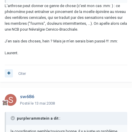
L'arthrose peut donner ce genre de chose (c'est mon cas :mm: ) : ce
phénomène peut entraîner un pincement de la moelle épinière au niveau
des vertèbres cervicales, qui se traduit par des sensations variées sur
les membres ("fourmis", douleurs intermittentes, ...). On apelle alors cela
une NCB pour Névralgie Cervico-Bracchiale.
J'en sais des choses, hein ? Mais je m'en serais bien passé !!! :mm:
Laurent.
Citer
sw686
Posté
le 13 mai 2008
purplerammstein a dit :
la coordination semble toujours bonne, il y a juste un problème