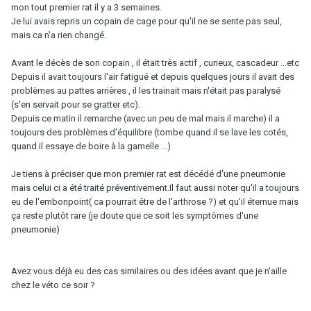
mon tout premier rat il y a 3 semaines.
Je lui avais repris un copain de cage pour qu'il ne se sente pas seul,
mais ca n'a rien changé.
Avant le décès de son copain , il était très actif , curieux, cascadeur ...etc
Depuis il avait toujours l'air fatigué et depuis quelques jours il avait des
problèmes au pattes arrières , il les trainait mais n'était pas paralysé
(s'en servait pour se gratter etc).
Depuis ce matin il remarche (avec un peu de mal mais il marche) il a
toujours des problèmes d'équilibre (tombe quand il se lave les cotés,
quand il essaye de boire à la gamelle ...)
Je tiens à préciser que mon premier rat est décédé d'une pneumonie
mais celui ci a été traité préventivement.Il faut aussi noter qu'il a toujours
eu de l'embonpoint( ca pourrait être de l'arthrose ?) et qu'il éternue mais
ça reste plutôt rare (je doute que ce soit les symptômes d'une
pneumonie)
Avez vous déjà eu des cas similaires ou des idées avant que je n'aille
chez le véto ce soir ?