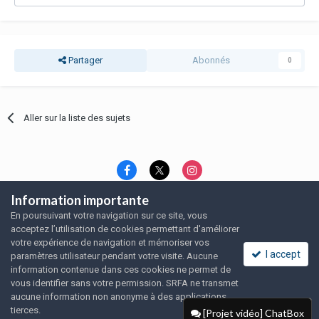
Partager
Abonnés
0
Aller sur la liste des sujets
Information importante
Langue
Thème
Politique de confidentialité
En poursuivant votre navigation sur ce site, vous
Nous contacter
Nous contacter
acceptez l’utilisation de cookies permettant d'améliorer
SRFA, l'association des amoureux du rat domestique
votre expérience de navigation et mémoriser vos
Powered by Invision Community
I accept
paramètres utilisateur pendant votre visite. Aucune
information contenue dans ces cookies ne permet de
vous identifier sans votre permission. SRFA ne transmet
aucune information non anonyme à des applications
tierces.
[Projet vidéo] ChatBox