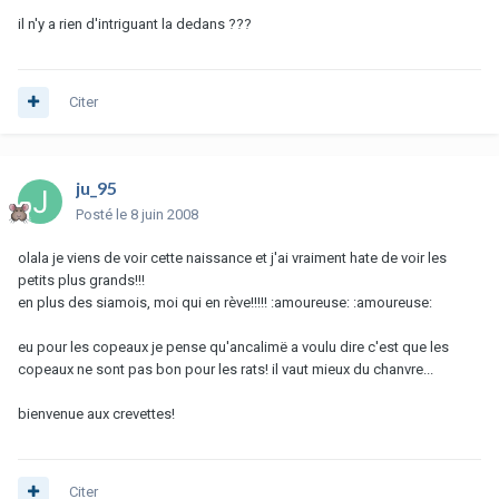
il n'y a rien d'intriguant la dedans ???
Citer
ju_95
Posté
le 8 juin 2008
olala je viens de voir cette naissance et j'ai vraiment hate de voir les
petits plus grands!!!
en plus des siamois, moi qui en rève!!!!! :amoureuse: :amoureuse:
eu pour les copeaux je pense qu'ancalimë a voulu dire c'est que les
copeaux ne sont pas bon pour les rats! il vaut mieux du chanvre...
bienvenue aux crevettes!
Citer