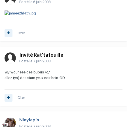
Posté
le 6 juin 2008
Citer
Invité Rat'tatouille
Posté
le 7 juin 2008
\o/ wouhééé des bubus \o/
allez (yn) des siam yeux noir hein :DD
Citer
Ninylapin
Posté
le 7 juin 2008