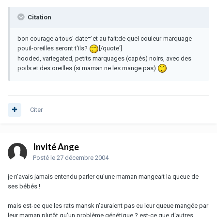
Citation
bon courage a tous' date='et au fait:de quel couleur-marquage-
pouil-oreilles seront t'ils?
[/quote']
hooded, variegated, petits marquages (capés) noirs, avec des
poils et des oreilles (si maman ne les mange pas)
Citer
Invité Ange
Posté
le 27 décembre 2004
je n'avais jamais entendu parler qu'une maman mangeait la queue de
ses bébés !
mais est-ce que les rats mansk n'auraient pas eu leur queue mangée par
leur maman plutôt qu'un problème génétique ? est-ce que d'autres