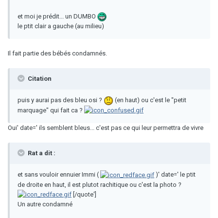
et moi je prédit... un DUMBO
le ptit clair a gauche (au milieu)
Il fait partie des bébés condamnés.
Citation
puis y aurai pas des bleu osi ?
(en haut) ou c'est le "petit
marquage" qui fait ca ?
Oui' date=' ils semblent bleus... c'est pas ce qui leur permettra de vivre
Rat a dit :
et sans vouloir ennuier Immi (
)' date=' le ptit
de droite en haut, il est plutot rachitique ou c'est la photo ?
[/quote']
Un autre condamné