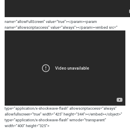
name="allowFullScreen" value="true"></param><param
name="allowscriptaccess" value="always"></param><embed src="
type="application/x-shockwave-flash" allowscriptaccess="always"
allowfullscreen="true" width="425" height="344"></embed></object>"
type="application/x-shockwave-flash" wmode="transparent"
width="400" height="325">