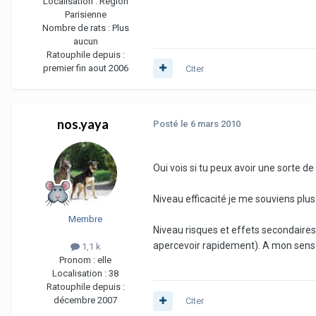
Localisation :
Région
Parisienne
Nombre de rats :
Plus
aucun
Ratouphile depuis :
premier fin aout 2006
Citer
nos.yaya
Posté
le 6 mars 2010
Oui vois si tu peux avoir une sorte de
Niveau efficacité je me souviens plu
Membre
Niveau risques et effets secondaires, 
apercevoir rapidement). A mon sens c
1,1 k
Pronom :
elle
Localisation :
38
Ratouphile depuis :
décembre 2007
Citer