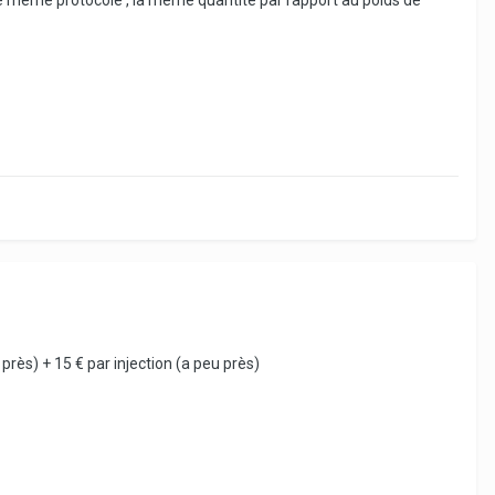
e même protocole , la même quantité par rapport au poids de
u près) + 15 € par injection (a peu près)