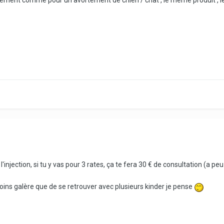
tement comme pour un avortement de chien / chat , le même produit , l
 l'injection, si tu y vas pour 3 rates, ça te fera 30 € de consultation (a pe
ins galère que de se retrouver avec plusieurs kinder je pense