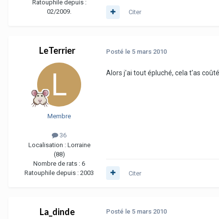
Ratouphile depuis :
02/2009.
Citer
LeTerrier
Posté
le 5 mars 2010
Alors j'ai tout épluché, cela t'as co
Membre
36
Localisation :
Lorraine
(88)
Nombre de rats :
6
Ratouphile depuis :
2003
Citer
La_dinde
Posté
le 5 mars 2010