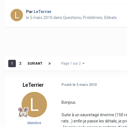
Par
LeTerrier
le 5 mars 2010
dans
Questions, Problèmes, Débats
1
2
SUIVANT
Page 1 sur 2
LeTerrier
Posté
le 5 mars 2010
Bonjour,
Suite à un sauvetage énorme (150 rat
rats...) enfin je passe les détails, j
Membre