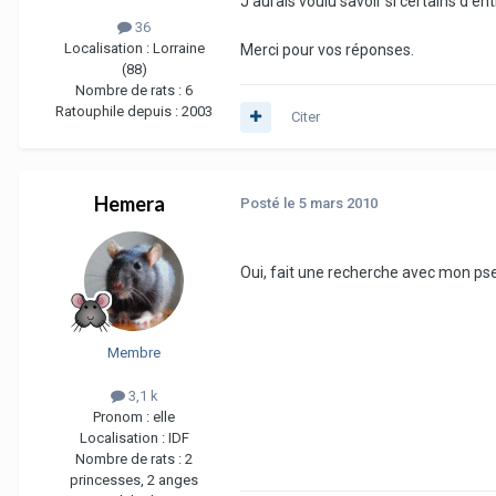
J'aurais voulu savoir si certains d'en
36
Localisation :
Lorraine
Merci pour vos réponses.
(88)
Nombre de rats :
6
Ratouphile depuis :
2003
Citer
Hemera
Posté
le 5 mars 2010
Oui, fait une recherche avec mon pseu
Membre
3,1 k
Pronom :
elle
Localisation :
IDF
Nombre de rats :
2
princesses, 2 anges