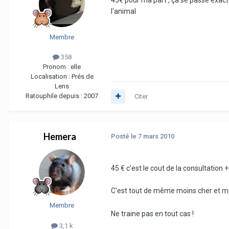
45€ pour ma part , ça se passe exac
l'animal
Membre
358
Pronom :
elle
Localisation :
Prés de
Lens
Ratouphile depuis :
2007
Citer
Hemera
Posté
le 7 mars 2010
45 € c'est le cout de la consultation +
C'est tout de même moins cher et mo
Membre
Ne traine pas en tout cas !
3,1 k