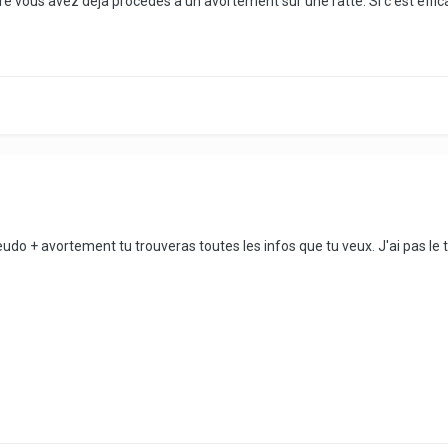
tre vous avez déjà procédés à un avortement sur une ratte. Si c'est effica
do + avortement tu trouveras toutes les infos que tu veux. J'ai pas le 