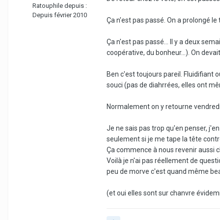
Ratouphile depuis :
Depuis février 2010
Ça n'est pas passé. On a prolongé le 
Ça n'est pas passé... Il y a deux sem
coopérative, du bonheur...). On devai
Ben c'est toujours pareil. Fluidifiant
souci (pas de diahrrées, elles ont mê
Normalement on y retourne vendredi,
Je ne sais pas trop qu'en penser, j'en
seulement si je me tape la tête cont
Ça commence à nous revenir aussi cher
Voilà je n'ai pas réellement de questi
peu de morve c'est quand même bea
(et oui elles sont sur chanvre évide