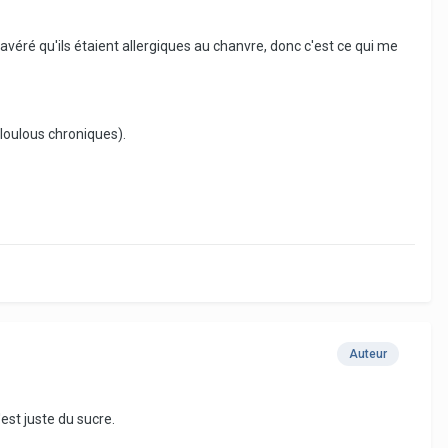
véré qu'ils étaient allergiques au chanvre, donc c'est ce qui me
 loulous chroniques).
Auteur
est juste du sucre.