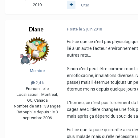
2010
Citer
Diane
Posté
le 2 juin 2010
Est-ce que ce n'est pas physiologique
lié à un autre facteur environnement
autres rats...
Sinon c'est peut-être comme mon Lohe
Membre
enrofloxacine, inhalations diverses, r
passe) mais il éternue toujours un pe
2,4 k
Pronom :
elle
éternue moins depuis quelque jours a
Localisation :
Montreal,
QC, Canada
L'homéo, ce n'est pas forcément du f
Nombre de rats :
38 anges
cages avec litière changée une fois p
Ratouphile depuis :
le 3
mais après ça dépend du souci de sa
septembre 2006
Est-ce que ta puce qui ronfle a eu de
plus malade mais qu'elle nécessite u