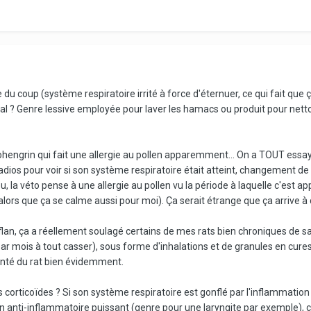
 du coup (système respiratoire irrité à force d'éternuer, ce qui fait q
al ? Genre lessive employée pour laver les hamacs ou produit pour netto
ngrin qui fait une allergie au pollen apparemment... On a TOUT essayé 
adios pour voir si son système respiratoire était atteint, changement de le
u, la véto pense à une allergie au pollen vu la période à laquelle c'est a
lors que ça se calme aussi pour moi). Ça serait étrange que ça arrive
lan, ça a réellement soulagé certains de mes rats bien chroniques de s
ar mois à tout casser), sous forme d'inhalations et de granules en cure
nté du rat bien évidemment.
s corticoïdes ? Si son système respiratoire est gonflé par l'inflammation 
n anti-inflammatoire puissant (genre pour une laryngite par exemple), c