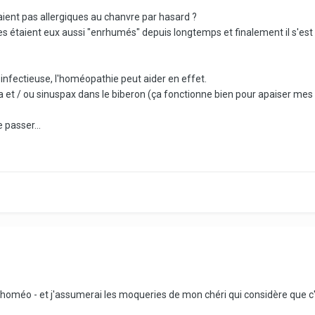
aient pas allergiques au chanvre par hasard ?
s étaient eux aussi "enrhumés" depuis longtemps et finalement il s'est a
e infectieuse, l'homéopathie peut aider en effet.
a et / ou sinuspax dans le biberon (ça fonctionne bien pour apaiser mes
 passer...
'homéo - et j'assumerai les moqueries de mon chéri qui considère que c'