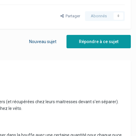
Partager
Abonnés
0
Nouveau sujet
Répondre à ce sujet
iers (et récupérées chez leurs maitresses devant s'en séparer).
hez le véto.
passer dans la bouffe avec une certaine quantité pour chaque puce.