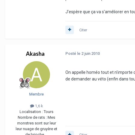
J'espère que ça va s'améliorer en to
Citer
Akasha
Posté
le 2 juin 2010
On appelle homéo tout et n'importe qu
de demander au véto (enfin dans tous 
Membre
1,6 k
Localisation :
Tours
Nombre de rats :
Mes
monstres sont sur leur
leur nuage de gruyère et
de brioche ...
Citer