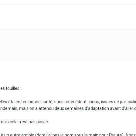
s touilles...
elles étaient en bonne santé, sans antécédent connu, issues de particul
ndemain, mais on a attendu deux semaines d'adaptation avant d'aller c
, mais cela n'est pas passé.
 à un autre antibio (dont j'ai pas le nom sous la main pour l'heure), à 