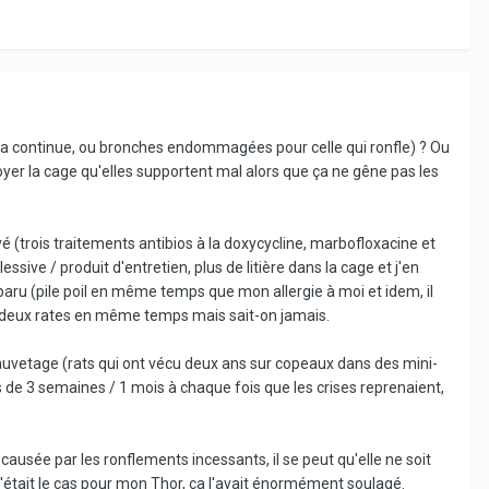
ue ça continue, ou bronches endommagées pour celle qui ronfle) ? Ou
yer la cage qu'elles supportent mal alors que ça ne gêne pas les
(trois traitements antibios à la doxycycline, marbofloxacine et
ssive / produit d'entretien, plus de litière dans la cage et j'en
pparu (pile poil en même temps que mon allergie à moi et idem, il
 à deux rates en même temps mais sait-on jamais.
auvetage (rats qui ont vécu deux ans sur copeaux dans des mini-
s de 3 semaines / 1 mois à chaque fois que les crises reprenaient,
causée par les ronflements incessants, il se peut qu'elle ne soit
'était le cas pour mon Thor, ça l'avait énormément soulagé.