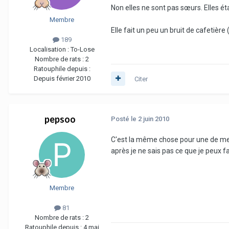
Non elles ne sont pas sœurs. Elles ét
Membre
Elle fait un peu un bruit de cafetière
189
Localisation :
To-Lose
Nombre de rats :
2
Ratouphile depuis :
Depuis février 2010
Citer
pepsoo
Posté
le 2 juin 2010
C'est la même chose pour une de mes 
après je ne sais pas ce que je peux f
Membre
81
Nombre de rats :
2
Ratouphile depuis :
4 mai