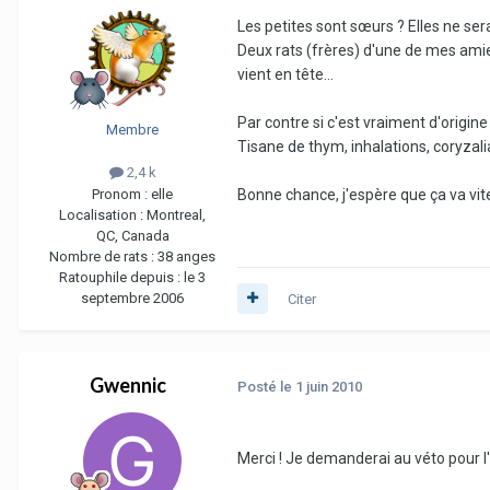
Les petites sont sœurs ? Elles ne ser
Deux rats (frères) d'une de mes amie
vient en tête...
Par contre si c'est vraiment d'origin
Membre
Tisane de thym, inhalations, coryzali
2,4 k
Pronom :
elle
Bonne chance, j'espère que ça va vite
Localisation :
Montreal,
QC, Canada
Nombre de rats :
38 anges
Ratouphile depuis :
le 3
septembre 2006
Citer
Gwennic
Posté
le 1 juin 2010
Merci ! Je demanderai au véto pour l