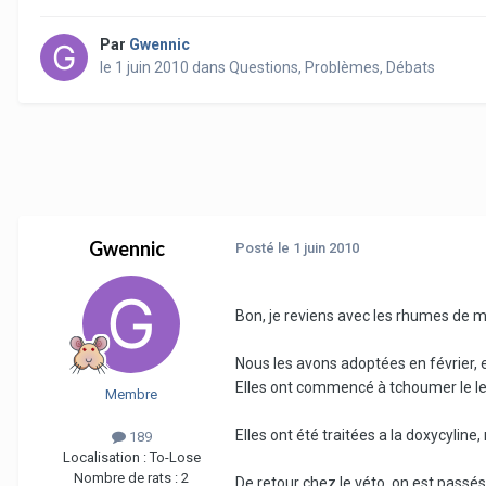
Par
Gwennic
le 1 juin 2010
dans
Questions, Problèmes, Débats
Gwennic
Posté
le 1 juin 2010
Bon, je reviens avec les rhumes de me
Nous les avons adoptées en février, 
Elles ont commencé à tchoumer le le
Membre
Elles ont été traitées a la doxycyline
189
Localisation :
To-Lose
Nombre de rats :
2
De retour chez le véto, on est passés