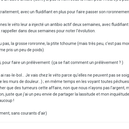
traitement, avec un fluidifiant en plus pour faire passer son roronnement
aines le véto leur a injecté un antibio actif deux semaines, avec fluidif
t rappeller dans deux semaines pour noter l'évolution.
 ou pas, la grosse ronronne, la ptite tchoume (mais très peu, c'est pas mon
me pris un peu de poids).
 pour faire un prélèvement. (ça se fait comment un prélèvement ? )
 ai ras-le-bol... Je vais chez le véto parce qu'elles ne peuvent pas se s
re les murs de douleur...) ; en même temps en les voyant toutes pêchues 
 que des tumeurs cette affaire, non que nous n'ayons pas l'argent, mais 
on, juste que j'ai un peu envie de partager la lassitude et mon inquiétude
ucoup !
mment, sans courants d'air)