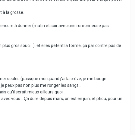
 à la grosse.
iant encore à donner (matin et soir avec une ronronneuse pas
 plus gros souci...), et elles pètent la forme, ça par contre pas de
oigner seules (passque moi quand j'ai la crève, je me bouge
je peux pas non plus me ronger les sangs...
qu'il serait mieux ailleurs quoi...
 avec vous... Ça dure depuis mars, on est en juin, et pfiou, pour un