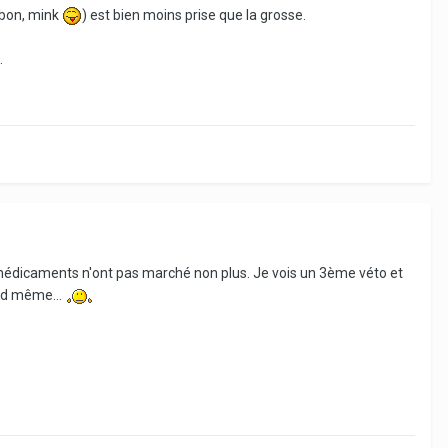
 bon, mink
) est bien moins prise que la grosse.
.
es médicaments n'ont pas marché non plus. Je vois un 3ème véto et
and même...