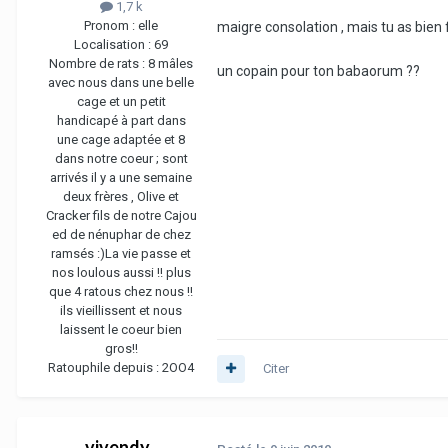
1,7 k
Pronom :
elle
maigre consolation , mais tu as bien f
Localisation :
69
Nombre de rats :
8 mâles
un copain pour ton babaorum ??
avec nous dans une belle
cage et un petit
handicapé à part dans
une cage adaptée et 8
dans notre coeur ; sont
arrivés il y a une semaine
deux frères , Olive et
Cracker fils de notre Cajou
ed de nénuphar de chez
ramsés :)La vie passe et
nos loulous aussi !! plus
que 4 ratous chez nous !!
ils vieillissent et nous
laissent le coeur bien
gros!!
Ratouphile depuis :
2OO4
Citer
vivendy