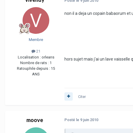
Posté
le 9 juin 2010
non il a deja un copain babaorum et
Membre
21
Localisation :
orleans
hors sujet mais j'ai un lave vaisselle
Nombre de rats :
1
Ratouphile depuis :
15
ANS
Citer
moove
Posté
le 9 juin 2010