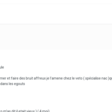
ule
et faire des bruit affreux je l'amene chez le veto ( spécialise nac )qui m
t dans les egouts
m'as dit il etait vieux ) ( 4 moi)