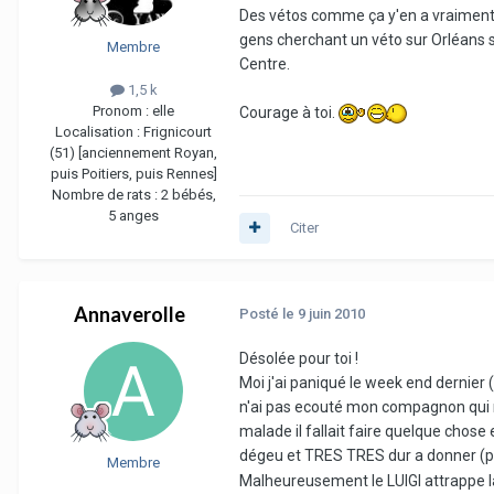
Des vétos comme ça y'en a vraiment 
gens cherchant un véto sur Orléans 
Membre
Centre.
1,5 k
Pronom :
elle
Courage à toi.
Localisation :
Frignicourt
(51) [anciennement Royan,
puis Poitiers, puis Rennes]
Nombre de rats :
2 bébés,
5 anges
Citer
Annaverolle
Posté
le 9 juin 2010
Désolée pour toi !
Moi j'ai paniqué le week end dernier
n'ai pas ecouté mon compagnon qui me
malade il fallait faire quelque chos
dégeu et TRES TRES dur a donner (p
Membre
Malheureusement le LUIGI attrappe la 