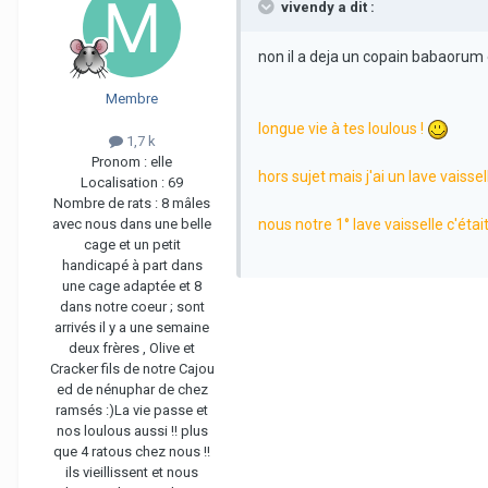
vivendy a dit :
non il a deja un copain babaorum
Membre
longue vie à tes loulous !
1,7 k
Pronom :
elle
hors sujet mais j'ai un lave vaiss
Localisation :
69
Nombre de rats :
8 mâles
avec nous dans une belle
nous notre 1° lave vaisselle c'étai
cage et un petit
handicapé à part dans
une cage adaptée et 8
dans notre coeur ; sont
arrivés il y a une semaine
deux frères , Olive et
Cracker fils de notre Cajou
ed de nénuphar de chez
ramsés :)La vie passe et
nos loulous aussi !! plus
que 4 ratous chez nous !!
ils vieillissent et nous