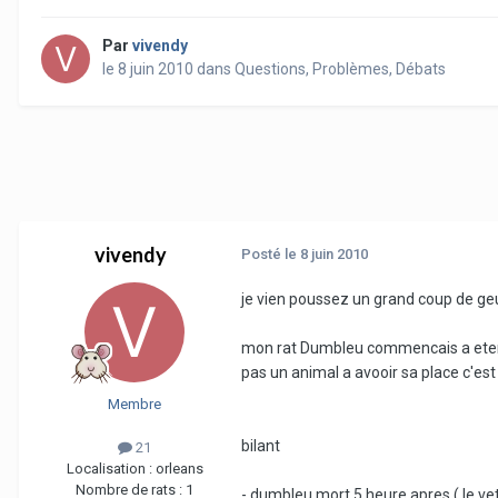
Par
vivendy
le 8 juin 2010
dans
Questions, Problèmes, Débats
vivendy
Posté
le 8 juin 2010
je vien poussez un grand coup de ge
mon rat Dumbleu commencais a eterner 
pas un animal a avooir sa place c'es
Membre
bilant
21
Localisation :
orleans
Nombre de rats :
1
- dumbleu mort 5 heure apres ( le veto 