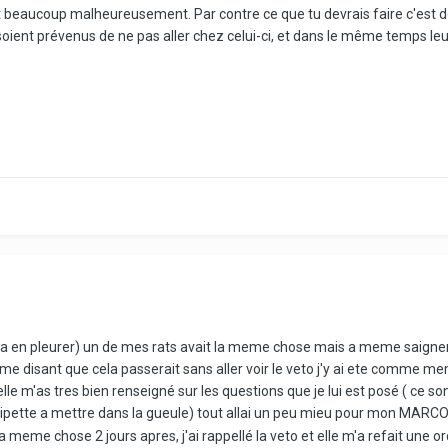
beaucoup malheureusement. Par contre ce que tu devrais faire c'est don
soient prévenus de ne pas aller chez celui-ci, et dans le même temps 
 (a en pleurer) un de mes rats avait la meme chose mais a meme saigner
 disant que cela passerait sans aller voir le veto j'y ai ete comme m
e elle m'as tres bien renseigné sur les questions que je lui est posé ( 
ipette a mettre dans la gueule) tout allai un peu mieu pour mon MARC
meme chose 2 jours apres, j'ai rappellé la veto et elle m'a refait une o