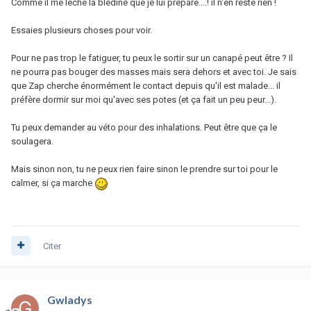
Comme il me lèche la blédine que je lui prépare....! il n'en reste rien !
Essaies plusieurs choses pour voir.
Pour ne pas trop le fatiguer, tu peux le sortir sur un canapé peut être ? Il
ne pourra pas bouger des masses mais sera dehors et avec toi. Je sais
que Zap cherche énormément le contact depuis qu'il est malade... il
préfère dormir sur moi qu'avec ses potes (et ça fait un peu peur...).
Tu peux demander au véto pour des inhalations. Peut être que ça le
soulagera.
Mais sinon non, tu ne peux rien faire sinon le prendre sur toi pour le
calmer, si ça marche
Citer
Gwladys