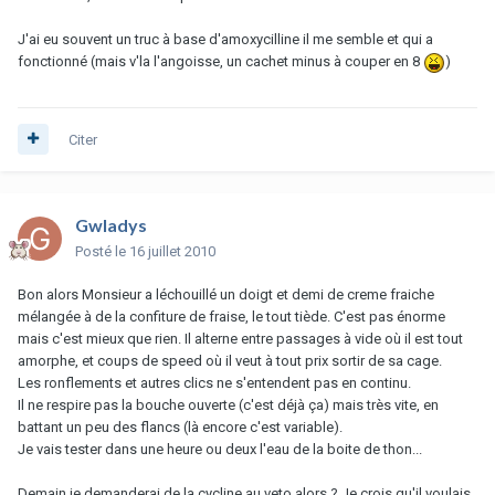
J'ai eu souvent un truc à base d'amoxycilline il me semble et qui a
fonctionné (mais v'la l'angoisse, un cachet minus à couper en 8
)
Citer
Gwladys
Posté
le 16 juillet 2010
Bon alors Monsieur a léchouillé un doigt et demi de creme fraiche
mélangée à de la confiture de fraise, le tout tiède. C'est pas énorme
mais c'est mieux que rien. Il alterne entre passages à vide où il est tout
amorphe, et coups de speed où il veut à tout prix sortir de sa cage.
Les ronflements et autres clics ne s'entendent pas en continu.
Il ne respire pas la bouche ouverte (c'est déjà ça) mais très vite, en
battant un peu des flancs (là encore c'est variable).
Je vais tester dans une heure ou deux l'eau de la boite de thon...
Demain je demanderai de la cycline au veto alors ? Je crois qu'il voulais