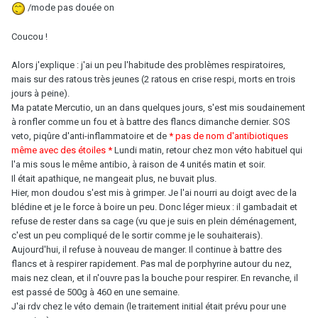
/mode pas douée on
Coucou !
Alors j'explique : j'ai un peu l'habitude des problèmes respiratoires,
mais sur des ratous très jeunes (2 ratous en crise respi, morts en trois
jours à peine).
Ma patate Mercutio, un an dans quelques jours, s'est mis soudainement
à ronfler comme un fou et à battre des flancs dimanche dernier. SOS
veto, piqûre d'anti-inflammatoire et de
* pas de nom d'antibiotiques
même avec des étoiles *
Lundi matin, retour chez mon véto habituel qui
l'a mis sous le même antibio, à raison de 4 unités matin et soir.
Il était apathique, ne mangeait plus, ne buvait plus.
Hier, mon doudou s'est mis à grimper. Je l'ai nourri au doigt avec de la
blédine et je le force à boire un peu. Donc léger mieux : il gambadait et
refuse de rester dans sa cage (vu que je suis en plein déménagement,
c'est un peu compliqué de le sortir comme je le souhaiterais).
Aujourd'hui, il refuse à nouveau de manger. Il continue à battre des
flancs et à respirer rapidement. Pas mal de porphyrine autour du nez,
mais nez clean, et il n'ouvre pas la bouche pour respirer. En revanche, il
est passé de 500g à 460 en une semaine.
J'ai rdv chez le véto demain (le traitement initial était prévu pour une