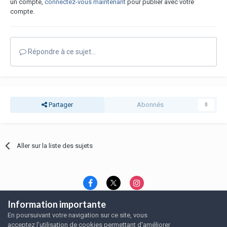
un compte,
connectez-vous maintenant
pour publier avec votre
compte.
Répondre à ce sujet…
Partager
Abonnés
0
Aller sur la liste des sujets
Information importante
Langue
Thème
Politique de confidentialité
En poursuivant votre navigation sur ce site, vous
Nous contacter
Nous contacter
acceptez l’utilisation de cookies permettant d'améliorer