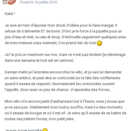
Posté
le 16 juillet 2010
Salut !
Je suis en train d'épuiser mon stock d'idées pour le faire manger. Il
refuse de s'alimenter ET de boire. DOnc je le force à la pipette pour un
peu d'eau et miel, ou eau et sirop. Il léchouille vaguement quelques unes
de mes mixtures mais vraiment, il ne prend rien du tout
Je l'ai pris un maximum sur moi, mais ce n'est pas évident (je déménage
dans une semaine et tout est en cartons).
Demain matin je l'emmène encore chez le véto, et je vais lui demander
un autre antibio, et peut etre un corticoide (vu la tête des ronflements
quand il essaie de respirer). Normalement les corticoides ouvrent
l'appétit, donc avec un peu de chance...il reprendra des forces...
Mon véto m'a encore parlé d'euthanasie tout à l'heure, mais j'avoue que
je ne sais pas. Visiblement mon loulou souffre, mais il a des moments
où il essaie de bouger et où il est vif. Je sens qu'il essaie de se battre de
toutes ses petites forces, mon petit père.
Je suis super inquiète