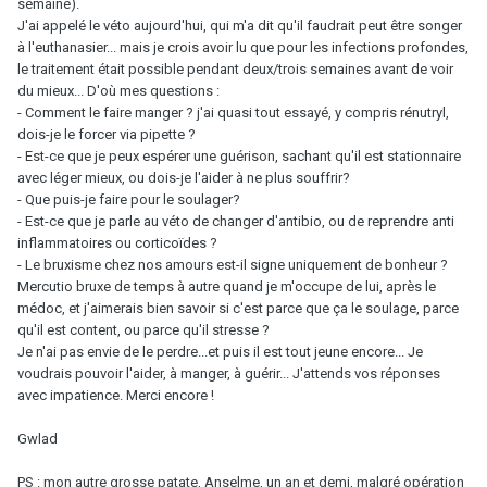
semaine).
J'ai appelé le véto aujourd'hui, qui m'a dit qu'il faudrait peut être songer
à l'euthanasier... mais je crois avoir lu que pour les infections profondes,
le traitement était possible pendant deux/trois semaines avant de voir
du mieux... D'où mes questions :
- Comment le faire manger ? j'ai quasi tout essayé, y compris rénutryl,
dois-je le forcer via pipette ?
- Est-ce que je peux espérer une guérison, sachant qu'il est stationnaire
avec léger mieux, ou dois-je l'aider à ne plus souffrir?
- Que puis-je faire pour le soulager?
- Est-ce que je parle au véto de changer d'antibio, ou de reprendre anti
inflammatoires ou corticoïdes ?
- Le bruxisme chez nos amours est-il signe uniquement de bonheur ?
Mercutio bruxe de temps à autre quand je m'occupe de lui, après le
médoc, et j'aimerais bien savoir si c'est parce que ça le soulage, parce
qu'il est content, ou parce qu'il stresse ?
Je n'ai pas envie de le perdre...et puis il est tout jeune encore... Je
voudrais pouvoir l'aider, à manger, à guérir... J'attends vos réponses
avec impatience. Merci encore !
Gwlad
PS : mon autre grosse patate, Anselme, un an et demi, malgré opération