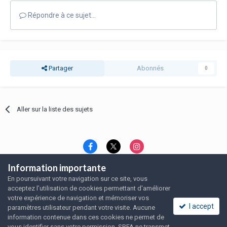
Répondre à ce sujet…
Partager
Abonnés
0
Aller sur la liste des sujets
Information importante
Langue
Thème
Politique de confidentialité
En poursuivant votre navigation sur ce site, vous
Nous contacter
Nous contacter
acceptez l’utilisation de cookies permettant d'améliorer
SRFA, l'association des amoureux du rat domestique
votre expérience de navigation et mémoriser vos
Powered by Invision Community
I accept
paramètres utilisateur pendant votre visite. Aucune
information contenue dans ces cookies ne permet de
vous identifier sans votre permission. SRFA ne transmet