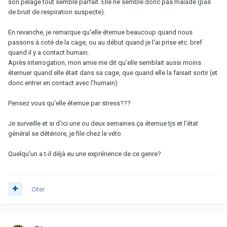
son pelage tout semble parfait. Elle ne semble donc pas malade (pas
de bruit de respiration suspecte).
En revanche, je remarque qu'elle éternue beaucoup quand nous
passons à coté de la cage, ou au début quand je l'ai prise etc. bref
quand il y a contact humain.
Après interrogation, mon amie me dit qu'elle semblait aussi moins
éternuer quand elle était dans sa cage, que quand elle la faisait sortir (et
donc entrer en contact avec l'humain)
Pensez vous qu'elle éternue par stress???
Je surveille et si d'ici une ou deux semaines ça éternue tjs et l'état
général se détériore, je file chez le véto.
Quelqu'un a t-il déjà eu une exprérience de ce genre?
Citer