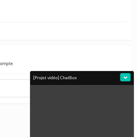
compte.
[Projet vidéo] ChatBox
Toute l’activité