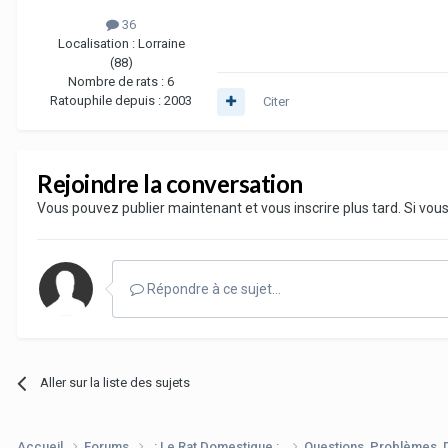
36
Localisation :
Lorraine
(88)
Nombre de rats :
6
Ratouphile depuis :
2003
Citer
Rejoindre la conversation
Vous pouvez publier maintenant et vous inscrire plus tard. Si vo
Répondre à ce sujet…
Aller sur la liste des sujets
Accueil
Forums
.: Le Rat Domestique :.
Questions, Problèmes,