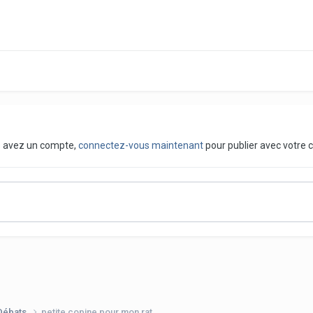
us avez un compte,
connectez-vous maintenant
pour publier avec votre 
 Débats
petite copine pour mon rat