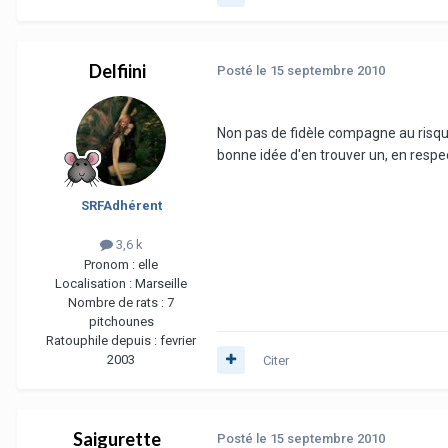
Delfiini
Posté
le 15 septembre 2010
Non pas de fidèle compagne au risque
bonne idée d'en trouver un, en respec
SRFAdhérent
3,6 k
Pronom :
elle
Localisation :
Marseille
Nombre de rats :
7
pitchounes
Ratouphile depuis :
fevrier
2003
Citer
Saigurette
Posté
le 15 septembre 2010