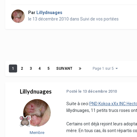
Par
Lillydnuages
le 13 décembre 2010
dans
Suivi de vos portées
1
2
3
4
5
SUIVANT
Page 1 sur 5
Lillydnuages
Posté
le 13 décembre 2010
Suite à ceci
PND Kokoa xXx INC Hect
lillydnuages, 11 petits trucs roses on
Certains ont déjà rejoint leurs adopta
mère. En tous cas, ils sont répartis 
Membre