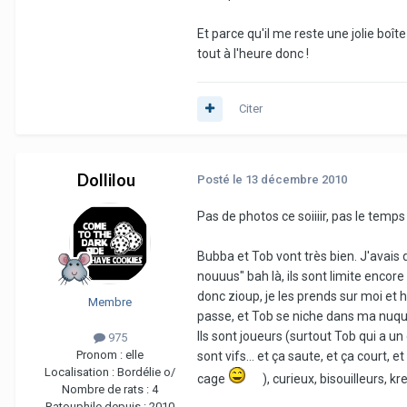
Et parce qu'il me reste une jolie bo
tout à l'heure donc !
Citer
Dollilou
Posté
le 13 décembre 2010
Pas de photos ce soiiiir, pas le temp
Bubba et Tob vont très bien. J'avais
nouuus" bah là, ils sont limite encore
donc zioup, je les prends sur moi et
Membre
passe, et Tob se niche dans ma nuque
Ils sont joueurs (surtout Tob qui a u
975
Pronom :
elle
sont vifs... et ça saute, et ça court, 
Localisation :
Bordélie o/
cage
), curieux, bisouilleurs, kr
Nombre de rats :
4
Ratouphile depuis :
2010