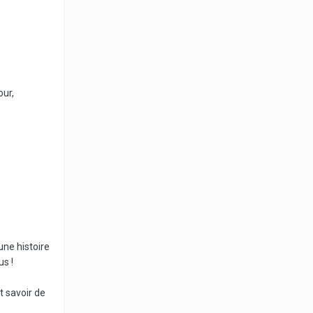
our,
une histoire
us !
t savoir de