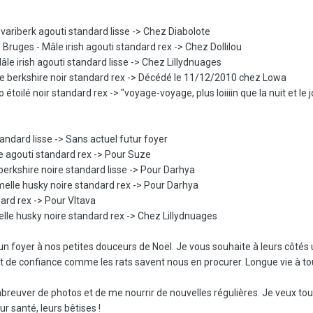
variberk agouti standard lisse -> Chez Diabolote
Bruges - Mâle irish agouti standard rex -> Chez Dollilou
le irish agouti standard lisse -> Chez Lillydnuages
e berkshire noir standard rex -> Décédé le 11/12/2010 chez Lowa
étoilé noir standard rex -> "voyage-voyage, plus loiiiin que la nuit et le j
tandard lisse -> Sans actuel futur foyer
e agouti standard rex -> Pour Suze
berkshire noire standard lisse -> Pour Darhya
melle husky noire standard rex -> Pour Darhya
dard rex -> Pour Vltava
lle husky noire standard rex -> Chez Lillydnuages
un foyer à nos petites douceurs de Noël. Je vous souhaite à leurs côtés 
et de confiance comme les rats savent nous en procurer. Longue vie à to
reuver de photos et de me nourrir de nouvelles régulières. Je veux tou
ur santé, leurs bêtises !