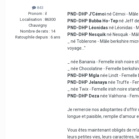
843
Pronom :
il
PND-DHP J'Cémoi
né Cémoi - Mâle 
Localisation :
86300
PND-DHP Bubba Ho-Tep
né Jeff de 
Chauvigny
PND-DHP Léonidas
né Léonidas - Mâ
Nombre de rats :
14
PND-DHP Nesquik
né Nesquik - Mâl
Ratouphile depuis :
6 ans
_ né Toblerone - Mâle berkshire micro 
voyage..."
_ née Banania - Femelle irish noire s
_ née Chocolatine - Femelle berkshir
PND-DHP Mgla
née Lindt - Femelle 
PND-DHP Jelanaya
née Truffe - Fe
_ née Twix - Femelle irish noire stan
PND-DHP Deza
née Valrhona - Feme
Je remercie nos adoptantes d'offrir 
longue et paisible, remplie d'amour 
Vous êtes maintenant obligés de m'ab
leurs petites vies, leurs caractères, le