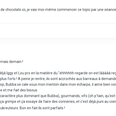
îte de chocolats ici, je vais moi-même commencer ce topic par une séance
s mais demain !
 déjà Iggy et Lou pro en la matière du "ehhhhhh regarde on est lààààà re
 plus forts ! A peine je rentre, ils sont accrochés aux barreaux à demande
 hop, Bubba se cale sous mon menton dans mon écharpe, il aime bien voir
 et me fait des bisous.
n caractère plus dominant que Bubba), gourmands, vifs (oh p'tain, qu'est-
et ça grimpe et ça essaye de faire des conneries, et c'est déjà puni au coi
eukreuteurs. Bon en fait ils sont parfaits !