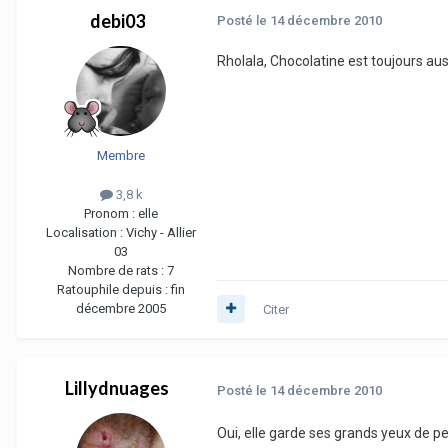
debi03
Posté
le 14 décembre 2010
Rholala, Chocolatine est toujours au
Membre
3,8 k
Pronom :
elle
Localisation :
Vichy - Allier
03
Nombre de rats :
7
Ratouphile depuis :
fin
décembre 2005
Citer
Lillydnuages
Posté
le 14 décembre 2010
Oui, elle garde ses grands yeux de p