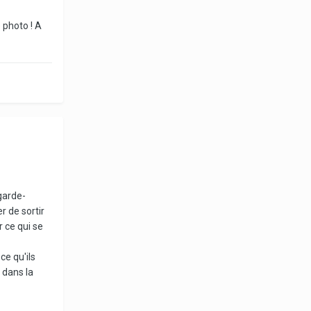
 photo ! A
garde-
r de sortir
 ce qui se
ce qu'ils
n dans la