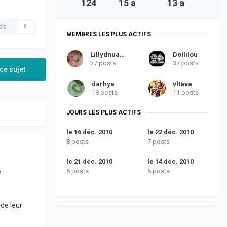
124
15 a
13 a
és
0
MEMBRES LES PLUS ACTIFS
Lillydnuages
Dollilou
37 posts
37 posts
ce sujet
darhya
vltava
18 posts
11 posts
JOURS LES PLUS ACTIFS
le 16 déc. 2010
le 22 déc. 2010
8 posts
7 posts
le 21 déc. 2010
le 14 déc. 2010
6 posts
5 posts
e
 de leur