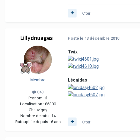
Citer
Lillydnuages
Posté
le 13 décembre 2010
Twix
Membre
Léonidas
843
Pronom :
il
Localisation :
86300
Chauvigny
Nombre de rats :
14
Ratouphile depuis :
6 ans
Citer