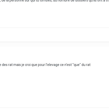
de la personne sur qui tu tombes, du nombre de dossiers qu'ils ont à tra
 des rat mais je croi que pour l'elevage ce n'est "que" du rat