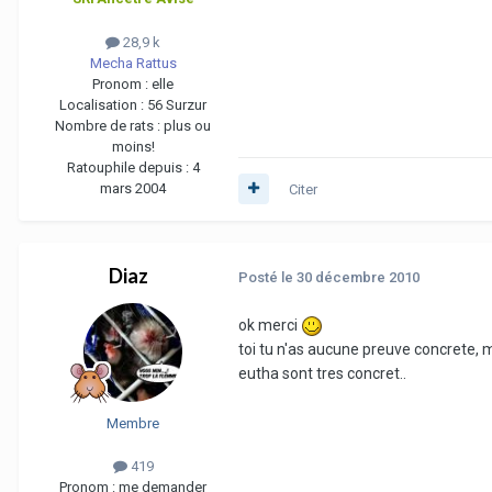
28,9 k
Mecha Rattus
Pronom :
elle
Localisation :
56 Surzur
Nombre de rats :
plus ou
moins!
Ratouphile depuis :
4
mars 2004
Citer
Diaz
Posté
le 30 décembre 2010
ok merci
toi tu n'as aucune preuve concrete, m
eutha sont tres concret..
Membre
419
Pronom :
me demander