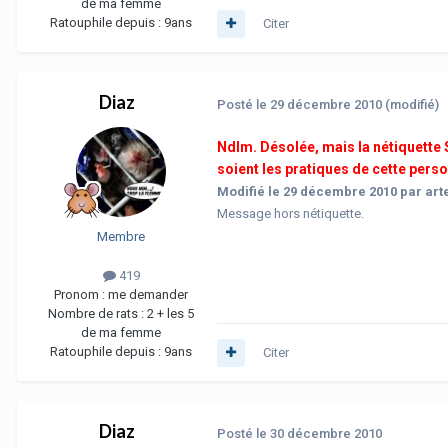
de ma femme
Ratouphile depuis :
9ans
Citer
Diaz
Posté
le 29 décembre 2010
(modifié)
Ndlm. Désolée, mais la nétiquette
soient les pratiques de cette perso
Modifié
le 29 décembre 2010
par art
Message hors nétiquette.
Membre
419
Pronom :
me demander
Nombre de rats :
2 + les 5
de ma femme
Ratouphile depuis :
9ans
Citer
Diaz
Posté
le 30 décembre 2010