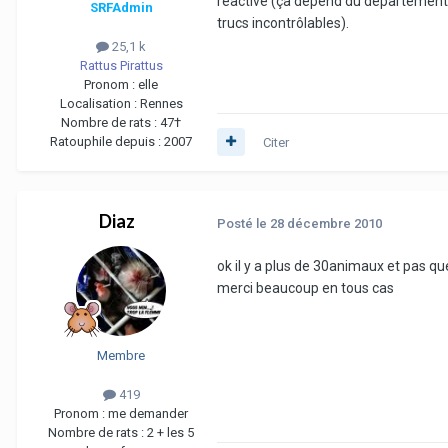
réactive (ça dépend du département, 
SRFAdmin
trucs incontrôlables).
25,1 k
Rattus Pirattus
Pronom :
elle
Localisation :
Rennes
Nombre de rats :
47†
Ratouphile depuis :
2007
Citer
Diaz
Posté
le 28 décembre 2010
ok il y a plus de 30animaux et pas que
merci beaucoup en tous cas
Membre
419
Pronom :
me demander
Nombre de rats :
2 + les 5