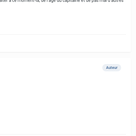
iter à ce moment-là, de l'âge du capitaine et de pas mal d'autres
Auteur