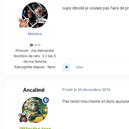
oups désolé je voulais pas faire de 
Membre
419
Pronom :
me demander
Nombre de rats :
2 + les 5
de ma femme
Ratouphile depuis :
9ans
Citer
Ancalimë
Posté
le 30 décembre 2010
Pas teste moi meme et donc aucunes 
SRFAncêtre Avisé