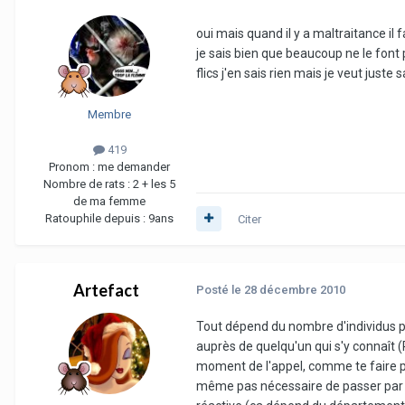
oui mais quand il y a maltraitance il 
je sais bien que beaucoup ne le font p
flics j'en sais rien mais je veut juste 
Membre
419
Pronom :
me demander
Nombre de rats :
2 + les 5
de ma femme
Ratouphile depuis :
9ans
Citer
Artefact
Posté
le 28 décembre 2010
Tout dépend du nombre d'individus pos
auprès de quelqu'un qui s'y connaît (
moment de l'appel, comme te faire pas
même pas nécessaire de passer par ce