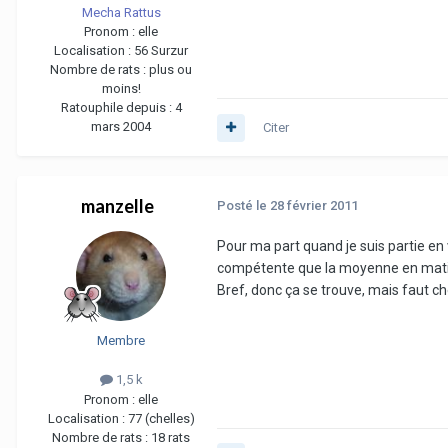
Mecha Rattus
Pronom :
elle
Localisation :
56 Surzur
Nombre de rats :
plus ou
moins!
Ratouphile depuis :
4
mars 2004
Citer
manzelle
Posté
le 28 février 2011
Pour ma part quand je suis partie en
compétente que la moyenne en matiè
Bref, donc ça se trouve, mais faut c
Membre
1,5 k
Pronom :
elle
Localisation :
77 (chelles)
Nombre de rats :
18 rats