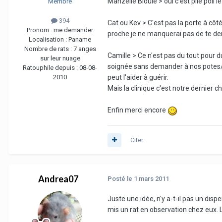
Manzelle Bidule > oui c'est pile poil 
Membre
394
Cat ou Kev > C'est pas la porte à côté
Pronom :
me demander
proche je ne manquerai pas de te de
Localisation :
Paname
Nombre de rats :
7 anges
Camille > Ce n'est pas du tout pour d
sur leur nuage
soignée sans demander à nos potes/ga
Ratouphile depuis :
08-08-
2010
peut l'aider à guérir.
Mais la clinique c'est notre dernier c
Enfin merci encore
Citer
Andrea07
Posté
le 1 mars 2011
Juste une idée, n'y a-t-il pas un dis
mis un rat en observation chez eux. 