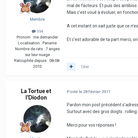
mal de facteurs. Et puis des antibios 
Mais c'est voué à évoluer, en fonctio
Membre
A cet instant on sait juste que ce n'e
394
Pronom :
me demander
Et c'est adorable de ta part merci, 
Localisation :
Paname
Nombre de rats :
7 anges
sur leur nuage
Ratouphile depuis :
08-08-
2010
Citer
La Tortue et
Posté
le 28 février 2011
l'Diodon
Pardon mon post précédent s'adressai
Surtout avec des gros doigts. :rolling:
Merci pour vos réponses !