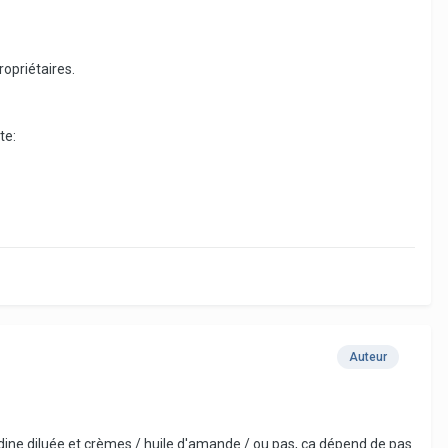
ropriétaires.
Auteur
dine diluée et crèmes / huile d'amande / ou pas, ça dépend de pas