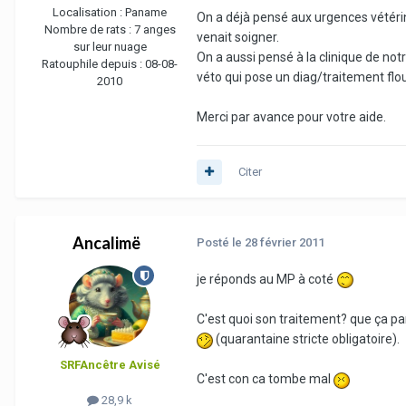
Localisation :
Paname
On a déjà pensé aux urgences vétérinai
Nombre de rats :
7 anges
venait soigner.
sur leur nuage
On a aussi pensé à la clinique de notr
Ratouphile depuis :
08-08-
véto qui pose un diag/traitement flou 
2010
Merci par avance pour votre aide.
Citer
Ancalimë
Posté
le 28 février 2011
je réponds au MP à coté
C'est quoi son traitement? que ça pa
(quarantaine stricte obligatoire).
SRFAncêtre Avisé
C'est con ca tombe mal
28,9 k