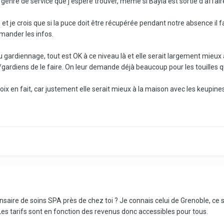
le genre de service que j'espère trouver, même si Bayla est sortie d'affaire
 et je crois que si la puce doit être récupérée pendant notre absence il fa
mander les infos.
u gardiennage, tout est OK à ce niveau là et elle serait largement mieux à
rdiens de le faire. On leur demande déjà beaucoup pour les touilles qui
hoix en fait, car justement elle serait mieux à la maison avec les keupines
pensaire de soins SPA près de chez toi ? Je connais celui de Grenoble, ce
Les tarifs sont en fonction des revenus donc accessibles pour tous.