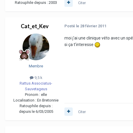
Ratouphile depuis :
2003
Citer
Cat_et_Kev
Posté
le 28 février 2011
moi j'ai une clinique véto avec un sp
si ça t'interesse
Membre
9,5 k
Rattus Associatus-
Sauvetageus
Pronom :
elle
Localisation :
En Bretonnie
Ratouphile depuis :
depuis le 6/03/2005
Citer