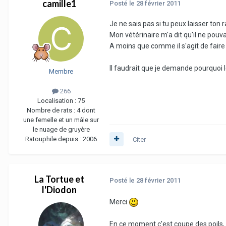
camille1
Posté
le 28 février 2011
Je ne sais pas si tu peux laisser ton 
Mon vétérinaire m'a dit qu'il ne pouv
A moins que comme il s'agit de faire 
Il faudrait que je demande pourquoi 
Membre
266
Localisation :
75
Nombre de rats :
4 dont
une femelle et un mâle sur
le nuage de gruyère
Ratouphile depuis :
2006
Citer
La Tortue et
Posté
le 28 février 2011
l'Diodon
Merci
En ce moment c'est coupe des poils, 