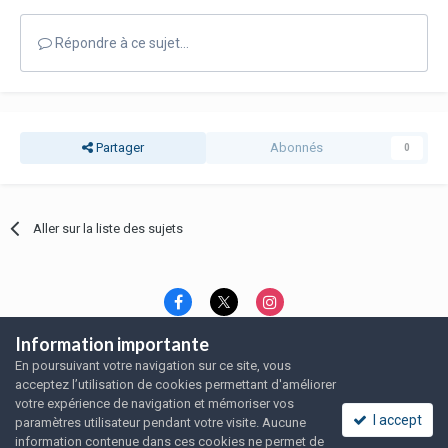
Répondre à ce sujet…
Partager
Abonnés
0
Aller sur la liste des sujets
Information importante
Langue
Thème
Politique de confidentialité
En poursuivant votre navigation sur ce site, vous
Nous contacter
Nous contacter
acceptez l’utilisation de cookies permettant d'améliorer
SRFA, l'association des amoureux du rat domestique
votre expérience de navigation et mémoriser vos
Powered by Invision Community
I accept
paramètres utilisateur pendant votre visite. Aucune
information contenue dans ces cookies ne permet de