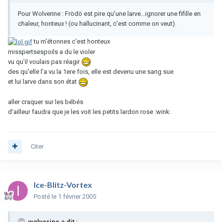
Pour Wolverine : Frödö est pire qu'une larve...ignorer une fifille en
chaleur, honteux ! (ou hallucinant, c'est comme on veut).
tu m'étonnes c'est honteux
misspertsespoils a du le violer
vu qu'il voulais pas réagir
des qu'elle l'a vu la 1ere fois, elle est devenu une sang sue
et lui larve dans son état
aller craquer sur les bébés
d'ailleur faudra que je les voit les petits lardon rose :wink:
Citer
Ice-Blitz-Vortex
Posté
le 1 février 2005
wolverine a dit :