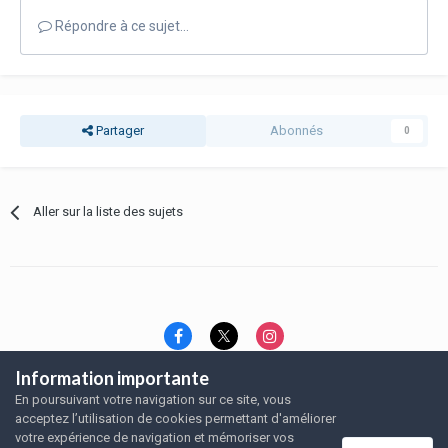
Répondre à ce sujet…
Partager
Abonnés
0
Aller sur la liste des sujets
Information importante
Langue
Thème
Politique de confidentialité
En poursuivant votre navigation sur ce site, vous
Nous contacter
Nous contacter
acceptez l’utilisation de cookies permettant d'améliorer
SRFA, l'association des amoureux du rat domestique
votre expérience de navigation et mémoriser vos
Powered by Invision Community