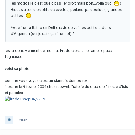
les modos je c'est que c pas l'endroit mais bon...voila quoi
)
Bisous à tous les ptites crevettes, poilues, pas poilues, grandes,
petites...
*Adeline La Ratho en Délire ravie de voir les petits lardons
d'Algernon (oui je sais ça rime ! lol) *
les lardons viennent de mon rat Frödö c'est lui le fameux papa
fégniasse
voici sa photo
comme vous voyez c'est un siamois dumbo rex
il est né le 9 fevrier 2004 chez ratsweb "raterie du drap d'or" issue d'isis
et papulex
Citer