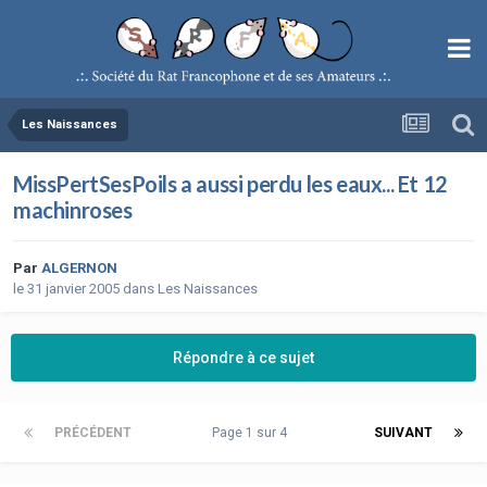
Les Naissances
MissPertSesPoils a aussi perdu les eaux... Et 12
machinroses
Par
ALGERNON
le 31 janvier 2005
dans
Les Naissances
Répondre à ce sujet
PRÉCÉDENT
Page 1 sur 4
SUIVANT