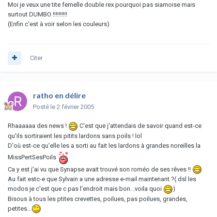
Moi je veux une tite femelle double rex pourquoi pas siamoise mais
surtout DUMBO !!!!!!!!!!
(Enfin c'est à voir selon les couleurs)
Citer
ratho en délire
Posté
le 2 février 2005
Rhaaaaaa des news !
C'est que j'attendais de savoir quand est-ce
qu'ils sortiraient les pitits lardons sans poils ! lol
D'où est-ce qu'elle les a sorti au fait les lardons à grandes noreilles la
MissPertSesPoils
Ca y est j'ai vu que Synapse avait trouvé son roméo de ses rêves !!
Au fait estc-e que Sylvain a une adresse e-mail maintenant ?( dsl les
modos je c'est que c pas l'endroit mais bon...voila quoi
)
Bisous à tous les ptites crevettes, poilues, pas poilues, grandes,
petites...