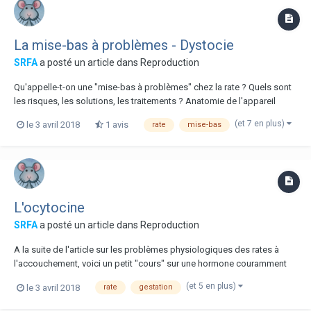
La mise-bas à problèmes - Dystocie
SRFA
a posté un article dans
Reproduction
Qu'appelle-t-on une "mise-bas à problèmes" chez la rate ? Quels sont
les risques, les solutions, les traitements ? Anatomie de l'appareil
génital de la rate 1. Ovaire 2. Oviducte ou Trompe utérine 3. Corne
(et 7 en plus)
le 3 avril 2018
1 avis
rate
mise-bas
utérine 4. Ligament 5. Corps de l'utérus 6. Col de l'u...
L'ocytocine
SRFA
a posté un article dans
Reproduction
A la suite de l'article sur les problèmes physiologiques des rates à
l'accouchement, voici un petit "cours" sur une hormone couramment
utilisée en obstétrique, vétérinaire ou non : l'ocytocine. La naissance
(et 5 en plus)
le 3 avril 2018
rate
gestation
des ratons est une étape essentielle dans le processus de
reproduction....