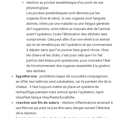
réaction au produit anesthésique d'un point de vue
physiologique.
Les produis anesthésiques sont éliminés par les
organes (foie et reins). Si ces organes sont fatigués,
abîmés, irrités par une maladie ou une fatigue générale
de l'organisme, voire même un mauvais état de l'animal
avant l'opération, toute l'élimination des déchets sera
compromise. Cela peut aller d'un non-réveil à un animal
qui ne se remettra pas de l'opération et qui commencera
à dépérir sans que l'on puisse faire grand chose. Chez
les chiens et les chats, c'est pour cela que l'on fait
parfois des bilans pré-opératoires, pour connaitre l'état
de fonctionnement des organes essentiels à la gestion
des déchets.
hypothermie
: problème majeur de nos petits compagnons...
en effet, leur taille les rend vulnérables, car ils perdent vite de la
chaleur... Il faut toujours mettre en place un système de
réchauffage pendant mais surtout après l'opération, tapis
chauffant/lampe chauffante/bouillotte
réaction aux fils de suture :
réaction inflammatoire amenant à
une fibrose qui peut ne pas être sans danger suivant l'étendue
de la réaction.