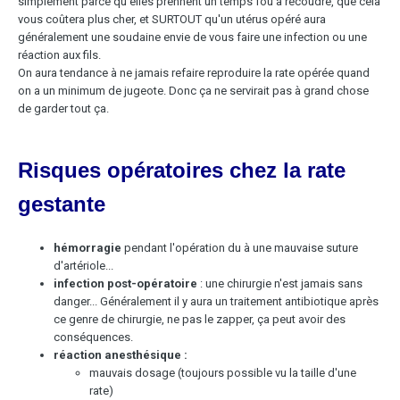
simplement parce qu'elles prennent un temps fou à recoudre, que cela
vous coûtera plus cher, et SURTOUT qu'un utérus opéré aura
généralement une soudaine envie de vous faire une infection ou une
réaction aux fils.
On aura tendance à ne jamais refaire reproduire la rate opérée quand
on a un minimum de jugeote. Donc ça ne servirait pas à grand chose
de garder tout ça.
Risques opératoires chez la rate
gestante
hémorragie
pendant l'opération du à une mauvaise suture
d'artériole...
infection post-opératoire
: une chirurgie n'est jamais sans
danger... Généralement il y aura un traitement antibiotique après
ce genre de chirurgie, ne pas le zapper, ça peut avoir des
conséquences.
réaction anesthésique :
mauvais dosage (toujours possible vu la taille d'une
rate)