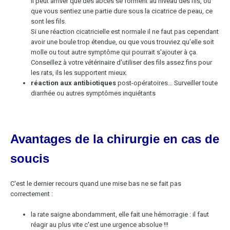
Il peut arriver que des abcès se forment au niveau des fils, ou
que vous sentiez une partie dure sous la cicatrice de peau, ce
sont les fils.
Si une réaction cicatricielle est normale il ne faut pas cependant
avoir une boule trop étendue, ou que vous trouviez qu'elle soit
molle ou tout autre symptôme qui pourrait s'ajouter à ça.
Conseillez à votre vétérinaire d'utiliser des fils assez fins pour
les rats, ils les supportent mieux.
réaction aux antibiotiques
post-opératoires... Surveiller toute
diarrhée ou autres symptômes inquiétants
Avantages de la chirurgie en cas de
soucis
C'est le dernier recours quand une mise bas ne se fait pas
correctement :
la rate saigne abondamment, elle fait une hémorragie : il faut
réagir au plus vite c'est une urgence absolue !!!