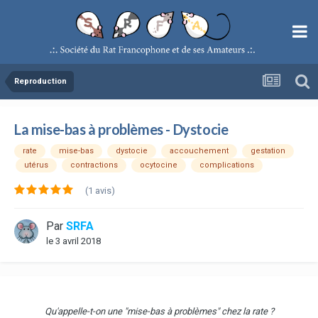
Reproduction
La mise-bas à problèmes - Dystocie
rate
mise-bas
dystocie
accouchement
gestation
utérus
contractions
ocytocine
complications
(1 avis)
Par
SRFA
le 3 avril 2018
Qu'appelle-t-on une "mise-bas à problèmes" chez la rate ?