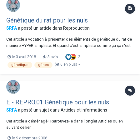
Génétique du rat pour les nuls
SRFA
a posté un article dans
Reproduction
Cet article a vocation à présenter des éléments de génétique du rat de
manière HYPER simpliste. Et quand c'est simpliste comme ça ça n'est
pas tout a fait correct sur tous les points, pour les experts, notamment
2
le 3 avril 2018
3 avis
comment j'ai écrit les gènes. Mais l'essentiel c'est de mieux
comprendre et être pl...
(et 6 en plus)
génétique
gènes
E - REPRO.01 Génétique pour les nuls
SRFA
a posté un sujet dans
Articles et Informations
Cet article a déménagé ! Retrouvez-le dans l'onglet Articles ou en
suivant ce lien :
le 9 décembre 2006