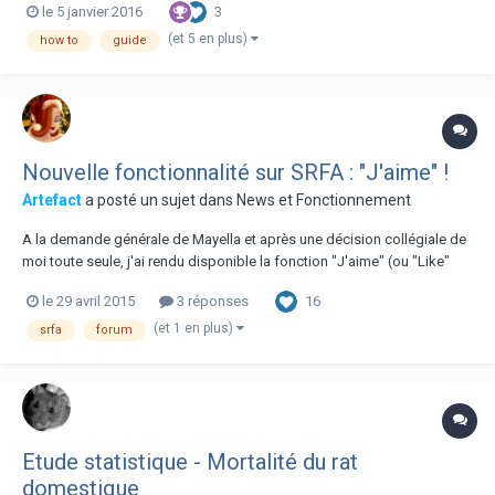
3
le 5 janvier 2016
années d'accumulation de connaissances et de témoignages, la
communauté est souvent à même de...
(et 5 en plus)
how to
guide
Nouvelle fonctionnalité sur SRFA : "J'aime" !
Artefact
a posté un sujet dans
News et Fonctionnement
A la demande générale de Mayella et après une décision collégiale de
moi toute seule, j'ai rendu disponible la fonction "J'aime" (ou "Like"
pour ceux qui, comme moi, restent scotchés à la version anglaise) sur
16
le 29 avril 2015
3 réponses
les posts du forum. Cela signifie que vous pouvez désormais signaler
que vous avez particu...
(et 1 en plus)
srfa
forum
Etude statistique - Mortalité du rat
domestique