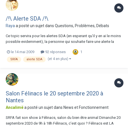
/!\ Alerte SDA /!\
Raya
a posté un sujet dans
Questions, Problèmes, Débats
Ce topic servira pour les alertes SDA (en esperant qu'il y en ai le moins
possible evidemment), la personne qui souhaite faire une alerte la
postera a la suite de celle ci. Les débats sur le SDA sont interdits, il
1
le 14 mai 2009
92 réponses
s'agit simplement de vous avertir!Toute personne qui lance un débat
sur le sujet sera...
(et 4 en plus)
SRFA
alerte SDA
Salon Félinacs le 20 septembre 2020 à
Nantes
Ancalimë
a posté un sujet dans
News et Fonctionnement
SRFA fait son show à Félinacs, salon du bien être animal Dimanche 20
septembre 2020 de 9h à 18h Félinacs, c'est quoi ? Félinacs est LA