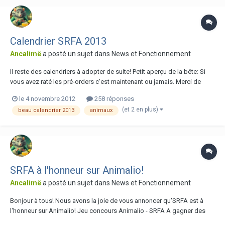
Calendrier SRFA 2013
Ancalimë
a posté un sujet dans
News et Fonctionnement
Il reste des calendriers à adopter de suite! Petit aperçu de la bête: Si
vous avez raté les pré-orders c'est maintenant ou jamais. Merci de
respecter la procédure et de m'envoyer un MP ou figurent les
le 4 novembre 2012
258 réponses
informations suivantes: Le calendrier est toujours à 12€ frais de port
(et 2 en plus)
beau calendrier 2013
animaux
compris....
SRFA à l'honneur sur Animalio!
Ancalimë
a posté un sujet dans
News et Fonctionnement
Bonjour à tous! Nous avons la joie de vous annoncer qu'SRFA est à
l'honneur sur Animalio! Jeu concours Animalio - SRFA A gagner des
points animalio ainsi que des calendriers SRFA 2013 N'hésitez pas à