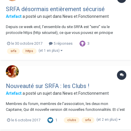
SRFA désormais entièrement sécurisé
Artefact
a posté un sujet dans
News et Fonctionnement
Depuis ce week-end, l'ensemble du site SRFA est "servi" via le
protocole https (http sécurisé), ce que vous pouvez en principe
constater grâce au petit verrou à gauche des adresses dans votre
3
le 30 octobre 2017
5 réponses
navigateur web. Les liens vers les anciennes adresses équivalentes en
http fonctionnent toujours et sont aut...
(et 1 en plus)
srfa
https
Nouveauté sur SRFA : les Clubs !
Artefact
a posté un sujet dans
News et Fonctionnement
Membres du forum, membres de l'association, les deux mon
Capitaine, Qui dit nouvelle version dit nouvelles fonctionnalités. Et c'est
une nouvelle fonctionnalité de taille qui est venue avec la version 4 : les
(et 2 en plus)
1
le 6 octobre 2017
clubs
srfa
clubs ! Mais les clubs, qu'est-ce que c'est, et comment ça marche ?
Pour inaugu...