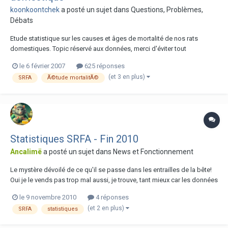
koonkoontchek
a posté un sujet dans
Questions, Problèmes,
Débats
Etude statistique sur les causes et âges de mortalité de nos rats
domestiques. Topic réservé aux données, merci d'éviter tout
commentaire. Ce topic a été créé de manière à recenser de la manière
le 6 février 2007
625 réponses
la plus précise possible, les renseignements sur les rats décédès sur
(et 3 en plus)
SRFA
Ã©tude mortalitÃ©
forum : causes de la mort, âge de...
Statistiques SRFA - Fin 2010
Ancalimë
a posté un sujet dans
News et Fonctionnement
Le mystère dévoilé de ce qu'il se passe dans les entrailles de la bête!
Oui je le vends pas trop mal aussi, je trouve, tant mieux car les données
c'est souvent indigeste Ces statistiques sont données le 9 novembre
le 9 novembre 2010
4 réponses
2010 et débutent le 1er janvier 2002. ★ Nombre max de topics en une
(et 2 en plus)
SRFA
statistiques
journée : 27 j...