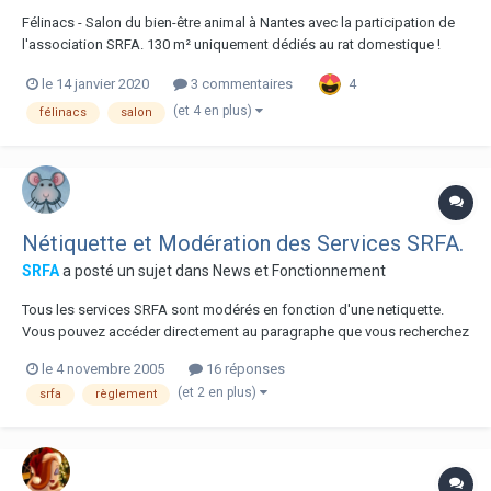
Félinacs - Salon du bien-être animal à Nantes avec la participation de
l'association SRFA. 130 m² uniquement dédiés au rat domestique !
Show, agility, information, présence d'associations de protection
4
le 14 janvier 2020
3 commentaires
animale, ateliers et jeux durant tout le dimanche 20 septembre 2020. De
9h à 18h....
(et 4 en plus)
félinacs
salon
Nétiquette et Modération des Services SRFA.
SRFA
a posté un sujet dans
News et Fonctionnement
Tous les services SRFA sont modérés en fonction d'une netiquette.
Vous pouvez accéder directement au paragraphe que vous recherchez
à partir de ce sommaire. • La nétiquette : C'est quoi ? Pourquoi une
le 4 novembre 2005
16 réponses
netiquette ? Qui s'en occupe ? • Respect des rubriques • Respect des
(et 2 en plus)
srfa
règlement
utilisateurs • Prot...