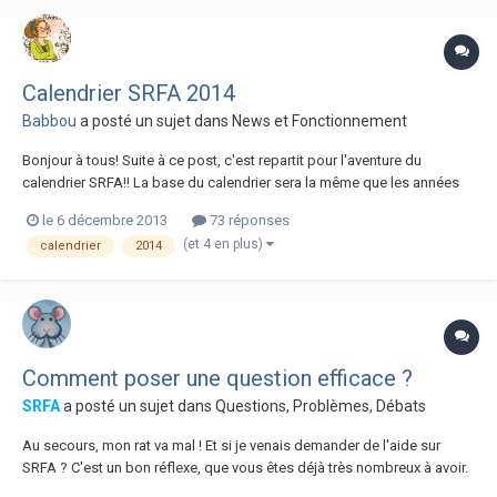
Calendrier SRFA 2014
Babbou
a posté un sujet dans
News et Fonctionnement
Bonjour à tous! Suite à ce post, c'est repartit pour l'aventure du
calendrier SRFA!! La base du calendrier sera la même que les années
passées, en effet la qualité était très belle et le format parfaitement
le 6 décembre 2013
73 réponses
adapté! Le fournisseur à été très rapide et pro, nous on signe de
(et 4 en plus)
calendrier
2014
nouveau! De nouvelles pe...
Comment poser une question efficace ?
SRFA
a posté un sujet dans
Questions, Problèmes, Débats
Au secours, mon rat va mal ! Et si je venais demander de l'aide sur
SRFA ? C'est un bon réflexe, que vous êtes déjà très nombreux à avoir.
Grâce à la diversité des expériences des membres, et à de longues