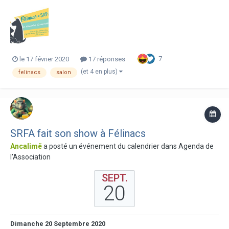
référence en terme de salon du bien-être animal pour nos chiens, chats
et nacs en France. Il se tiendra le 20 sept...
7
le 17 février 2020
17 réponses
(et 4 en plus)
felinacs
salon
SRFA fait son show à Félinacs
Ancalimë
a posté un événement du calendrier dans
Agenda de
l'Association
SEPT.
20
Dimanche 20 Septembre 2020