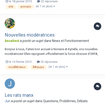
le 18 janvier 2013
22 réponses
vous créer un compte sur le site si vous n'en possedez pas encore et
(et 7 en plus)
srfa
animalio
bon jeu!
Nouvelles modératrices
Ancalimë
a posté un sujet dans
News et Fonctionnement
Bonjour à tous, Faites bon accueil à Noriane et Kyrielle, vos nouvelles
modératrices! Elles rejoignent officiellement la force obscure d'SRFA,
pour le meilleur et pour le pire :p Leur rôle est multiple : Veiller au
le 14 février 2013
32 réponses
respect de la Nétiquette, nettoyage du forum, réponse aux Mps pour
(et 1 en plus)
modÃ©rateur
Ã©quipe
des démand...
Les rats manx
Jun
a posté un sujet dans
Questions, Problèmes, Débats